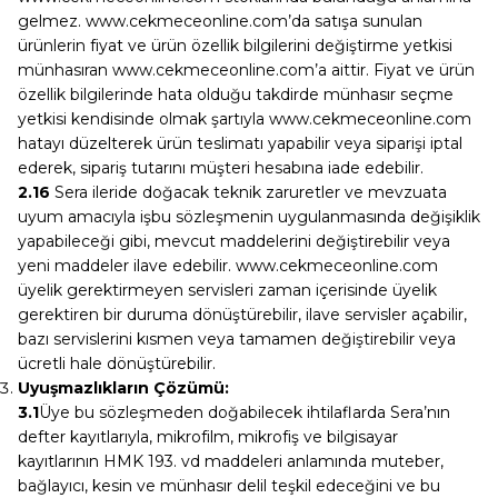
gelmez. www.cekmeceonline.com’da satışa sunulan
ürünlerin fiyat ve ürün özellik bilgilerini değiştirme yetkisi
münhasıran www.cekmeceonline.com’a aittir. Fiyat ve ürün
özellik bilgilerinde hata olduğu takdirde münhasır seçme
yetkisi kendisinde olmak şartıyla www.cekmeceonline.com
hatayı düzelterek ürün teslimatı yapabilir veya siparişi iptal
ederek, sipariş tutarını müşteri hesabına iade edebilir.
2.16
Sera ileride doğacak teknik zaruretler ve mevzuata
uyum amacıyla işbu sözleşmenin uygulanmasında değişiklik
yapabileceği gibi, mevcut maddelerini değiştirebilir veya
yeni maddeler ilave edebilir. www.cekmeceonline.com
üyelik gerektirmeyen servisleri zaman içerisinde üyelik
gerektiren bir duruma dönüştürebilir, ilave servisler açabilir,
bazı servislerini kısmen veya tamamen değiştirebilir veya
ücretli hale dönüştürebilir.
Uyuşmazlıkların Çözümü:
3.1
Üye bu sözleşmeden doğabilecek ihtilaflarda Sera’nın
defter kayıtlarıyla, mikrofilm, mikrofiş ve bilgisayar
kayıtlarının HMK 193. vd maddeleri anlamında muteber,
bağlayıcı, kesin ve münhasır delil teşkil edeceğini ve bu