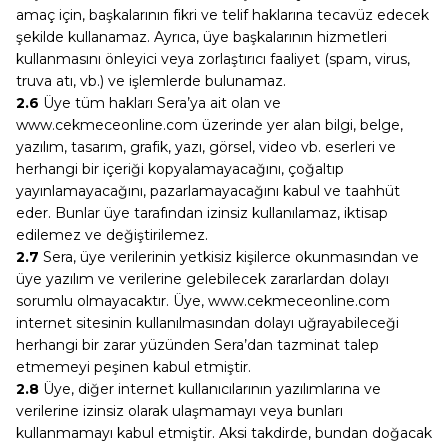
amaç için, başkalarının fikri ve telif haklarına tecavüz edecek
şekilde kullanamaz. Ayrıca, üye başkalarının hizmetleri
kullanmasını önleyici veya zorlaştırıcı faaliyet (spam, virus,
truva atı, vb.) ve işlemlerde bulunamaz.
2.6
Üye tüm hakları Sera’ya ait olan ve
www.cekmeceonline.com üzerinde yer alan bilgi, belge,
yazılım, tasarım, grafik, yazı, görsel, video vb. eserleri ve
herhangi bir içeriği kopyalamayacağını, çoğaltıp
yayınlamayacağını, pazarlamayacağını kabul ve taahhüt
eder. Bunlar üye tarafından izinsiz kullanılamaz, iktisap
edilemez ve değiştirilemez.
2.7
Sera, üye verilerinin yetkisiz kişilerce okunmasından ve
üye yazılım ve verilerine gelebilecek zararlardan dolayı
sorumlu olmayacaktır. Üye, www.cekmeceonline.com
internet sitesinin kullanılmasından dolayı uğrayabileceği
herhangi bir zarar yüzünden Sera’dan tazminat talep
etmemeyi peşinen kabul etmiştir.
2.8
Üye, diğer internet kullanıcılarının yazılımlarına ve
verilerine izinsiz olarak ulaşmamayı veya bunları
kullanmamayı kabul etmiştir. Aksi takdirde, bundan doğacak