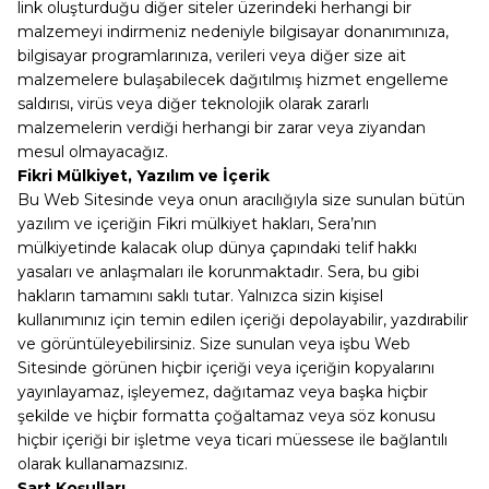
link oluşturduğu diğer siteler üzerindeki herhangi bir
malzemeyi indirmeniz nedeniyle bilgisayar donanımınıza,
bilgisayar programlarınıza, verileri veya diğer size ait
malzemelere bulaşabilecek dağıtılmış hizmet engelleme
saldırısı, virüs veya diğer teknolojik olarak zararlı
malzemelerin verdiği herhangi bir zarar veya ziyandan
mesul olmayacağız.
Fikri Mülkiyet, Yazılım ve İçerik
Bu Web Sitesinde veya onun aracılığıyla size sunulan bütün
yazılım ve içeriğin Fikri mülkiyet hakları, Sera’nın
mülkiyetinde kalacak olup dünya çapındaki telif hakkı
yasaları ve anlaşmaları ile korunmaktadır. Sera, bu gibi
hakların tamamını saklı tutar. Yalnızca sizin kişisel
kullanımınız için temin edilen içeriği depolayabilir, yazdırabilir
ve görüntüleyebilirsiniz. Size sunulan veya işbu Web
Sitesinde görünen hiçbir içeriği veya içeriğin kopyalarını
yayınlayamaz, işleyemez, dağıtamaz veya başka hiçbir
şekilde ve hiçbir formatta çoğaltamaz veya söz konusu
hiçbir içeriği bir işletme veya ticari müessese ile bağlantılı
olarak kullanamazsınız.
Şart Koşulları