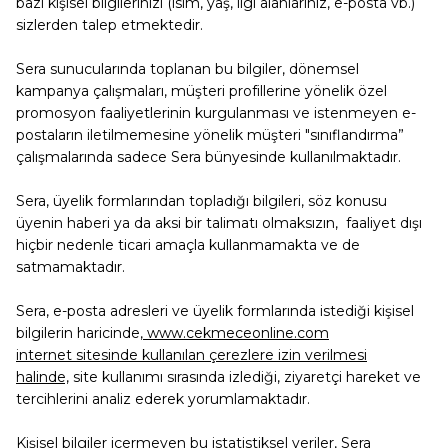
bazı kişisel bilgilerinizi (isim, yaş, ilgi alanlarınız, e-posta vb.)
sizlerden talep etmektedir.
Sera sunucularında toplanan bu bilgiler, dönemsel
kampanya çalışmaları, müşteri profillerine yönelik özel
promosyon faaliyetlerinin kurgulanması ve istenmeyen e-
postaların iletilmemesine yönelik müşteri "sınıflandırma”
çalışmalarında sadece Sera bünyesinde kullanılmaktadır.
Sera, üyelik formlarından topladığı bilgileri, söz konusu
üyenin haberi ya da aksi bir talimatı olmaksızın, faaliyet dışı
hiçbir nedenle ticari amaçla kullanmamakta ve de
satmamaktadır.
Sera, e-posta adresleri ve üyelik formlarında istediği kişisel
bilgilerin haricinde
, www.cekmeceonline.com
internet sitesinde kullanılan çerezlere izin verilmesi
halinde,
site kullanımı sırasında izlediği, ziyaretçi hareket ve
tercihlerini analiz ederek yorumlamaktadır.
Kişisel bilgiler içermeyen bu istatistiksel veriler, Sera