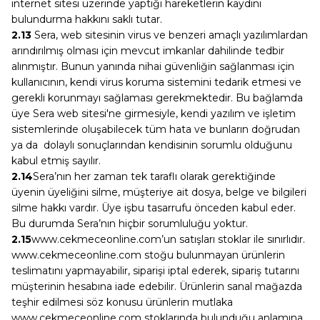
internet sitesi üzerinde yaptığı hareketlerin kaydını
bulundurma hakkını saklı tutar.
2.13
Sera, web sitesinin virus ve benzeri amaçlı yazılımlardan
arındırılmış olması için mevcut imkanlar dahilinde tedbir
alınmıştır. Bunun yanında nihai güvenliğin sağlanması için
kullanıcının, kendi virus koruma sistemini tedarik etmesi ve
gerekli korunmayı sağlaması gerekmektedir. Bu bağlamda
üye Sera web sitesi'ne girmesiyle, kendi yazılım ve işletim
sistemlerinde oluşabilecek tüm hata ve bunların doğrudan
ya da dolaylı sonuçlarından kendisinin sorumlu olduğunu
kabul etmiş sayılır.
2.14
Sera’nın her zaman tek taraflı olarak gerektiğinde
üyenin üyeliğini silme, müşteriye ait dosya, belge ve bilgileri
silme hakkı vardır. Üye işbu tasarrufu önceden kabul eder.
Bu durumda Sera’nın hiçbir sorumluluğu yoktur.
2.15
www.cekmeceonline.com’un satışları stoklar ile sınırlıdır.
www.cekmeceonline.com stoğu bulunmayan ürünlerin
teslimatını yapmayabilir, siparişi iptal ederek, sipariş tutarını
müşterinin hesabına iade edebilir. Ürünlerin sanal mağazda
teşhir edilmesi söz konusu ürünlerin mutlaka
www.cekmeceonline.com stoklarında bulunduğu anlamına