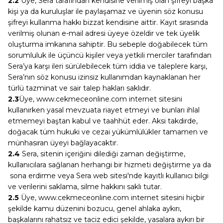
2.2
Üye, Sera tarafından kendisine verilmiş olan şifreyi başka
kişi ya da kuruluşlar ile paylaşamaz ve üyenin söz konusu
şifreyi kullanma hakkı bizzat kendisine aittir. Kayıt sırasında
verilmiş olunan e-mail adresi üyeye özeldir ve tek üyelik
oluşturma imkanına sahiptir. Bu sebeple doğabilecek tüm
sorumluluk ile üçüncü kişiler veya yetkili merciler tarafından
Sera’ya karşı ileri sürülebilecek tüm iddia ve taleplere karşı,
Sera’nın söz konusu izinsiz kullanımdan kaynaklanan her
türlü tazminat ve sair talep hakları saklıdır.
2.3
Üye, www.cekmeceonline.com internet sitesini
kullanırken yasal mevzuata riayet etmeyi ve bunları ihlal
etmemeyi baştan kabul ve taahhüt eder. Aksi takdirde,
doğacak tüm hukuki ve cezai yükümlülükler tamamen ve
münhasıran üyeyi bağlayacaktır.
2.4
Sera, sitenin içeriğini dilediği zaman değiştirme,
kullanıcılara sağlanan herhangi bir hizmeti değiştirme ya da
sona erdirme veya Sera web sitesi'nde kayıtlı kullanıcı bilgi
ve verilerini saklama, silme hakkını saklı tutar.
2.5
Üye, www.cekmeceonline.com internet sitesini hiçbir
şekilde kamu düzenini bozucu, genel ahlaka aykırı,
başkalarını rahatsız ve taciz edici şekilde, yasalara aykırı bir