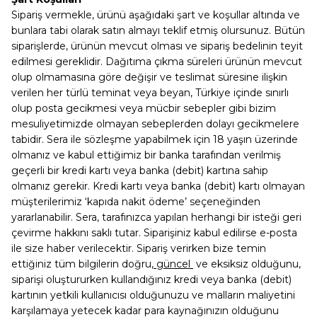
Sipariş vermekle, ürünü aşağıdaki şart ve koşullar altında ve
bunlara tabi olarak satın almayı teklif etmiş olursunuz. Bütün
siparişlerde, ürünün mevcut olması ve sipariş bedelinin teyit
edilmesi gereklidir. Dağıtıma çıkma süreleri ürünün mevcut
olup olmamasına göre değişir ve teslimat süresine ilişkin
verilen her türlü teminat veya beyan, Türkiye içinde sınırlı
olup posta gecikmesi veya mücbir sebepler gibi bizim
mesuliyetimizde olmayan sebeplerden dolayı gecikmelere
tabidir. Sera ile sözleşme yapabilmek için 18 yaşın üzerinde
olmanız ve kabul ettiğimiz bir banka tarafından verilmiş
geçerli bir kredi kartı veya banka (debit) kartına sahip
olmanız gerekir. Kredi kartı veya banka (debit) kartı olmayan
müşterilerimiz ‘kapıda nakit ödeme’ seçeneğinden
yararlanabilir. Sera, tarafınızca yapılan herhangi bir isteği geri
çevirme hakkını saklı tutar. Siparişiniz kabul edilirse e-posta
ile size haber verilecektir. Sipariş verirken bize temin
ettiğiniz tüm bilgilerin doğru
, güncel
ve eksiksiz olduğunu,
siparişi oluştururken kullandığınız kredi veya banka (debit)
kartının yetkili kullanıcısı olduğunuzu ve malların maliyetini
karşılamaya yetecek kadar para kaynağınızın olduğunu