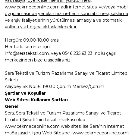
vasıtasıyla; üyelik işlemlerinin yürütülmesi,
www.cekmeceonline.com adlı internet sitesi ve/veya mobil
uygulamasında yer alan hizmetlerin sunulabilmesi, saklama
ve arşiv faaliyetlerinin yürütülmesi amacıyla ve otomatik
yollarla yurt dışına aktarılabilecektir.
Hergün: 09.00-18.00 arası
Her türlü sorunuz için;
info@seratekstil.com. veya 0546 235 63 23 no’lu çağrı
merkezinden bize ulaşabilirsiniz.
Sera Tekstil ve Turizm Pazarlama Sanayi ve Ticaret Limited
Şirketi
Alaybey Sk No:16, 19030 Çorum Merkez/Çorum
Şartlar ve Koşullar
Web Sitesi Kullanım Şartları
Genel
Sera, Sera Tekstil ve Turizm Pazarlama Sanayi ve Ticaret
Limited Şirketi ‘nin tescilli markası olup
www.cekmeceonline.com web sitesi ise Sera’nın internet
mağazasıdır. İşbu Web Sitesine (www.cekmeceonline.com)