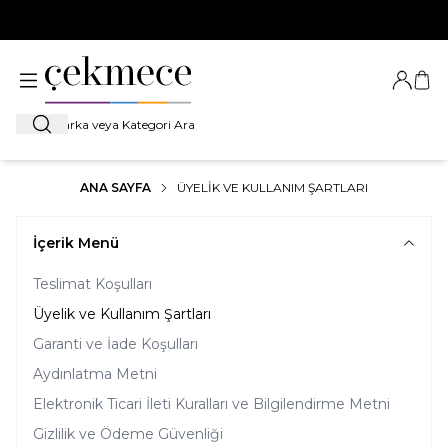
500 TL VE ÜZERİ TÜM ALIŞVERİŞLERDE
KARGO BEDAVA!
Giriş Ya
Sep
Ara
ANA SAYFA
ÜYELIK VE KULLANIM ŞARTLARI
İçerik Menü
Teslimat Koşulları
Üyelik ve Kullanım Şartları
Garanti ve İade Koşulları
Aydınlatma Metni
Elektronik Ticari İleti Kuralları ve Bilgilendirme Metni
Gizlilik ve Ödeme Güvenliği