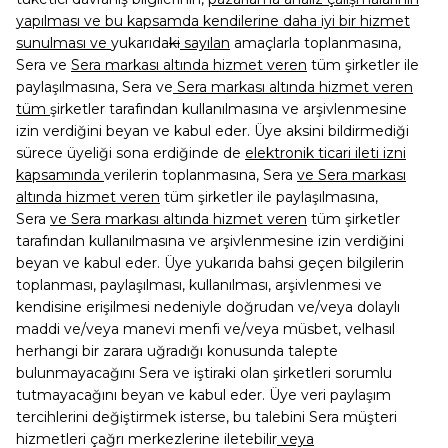
yapılması ve bu kapsamda kendilerine daha iyi bir hizmet
sunulması ve
yukarıda
ki
sayılan
amaçlarla toplanmasına,
Sera ve
Sera markası altında hizmet veren
tüm şirketler ile
paylaşılmasına, Sera ve
Sera markası altında hizmet veren
tüm
şirketler tarafından kullanılmasına ve arşivlenmesine
izin verdiğini beyan ve kabul eder. Üye aksini bildirmediği
sürece üyeliği sona erdiğinde de
elektronik ticari ileti izni
kapsamında
verilerin toplanmasına, Sera
ve Sera markası
altında hizmet veren
tüm şirketler ile paylaşılmasına,
Sera
ve Sera markası altında hizmet veren
tüm şirketler
tarafından kullanılmasına ve arşivlenmesine izin verdiğini
beyan ve kabul eder. Üye yukarıda bahsi geçen bilgilerin
toplanması, paylaşılması, kullanılması, arşivlenmesi ve
kendisine erişilmesi nedeniyle doğrudan ve/veya dolaylı
maddi ve/veya manevi menfi ve/veya müsbet, velhasıl
herhangi bir zarara uğradığı konusunda talepte
bulunmayacağını Sera ve iştiraki olan şirketleri sorumlu
tutmayacağını beyan ve kabul eder. Üye veri paylaşım
tercihlerini değiştirmek isterse, bu talebini Sera müşteri
hizmetleri çağrı merkezlerine iletebilir
veya