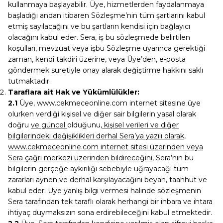
kullanmaya başlayabilir. Üye, hizmetlerden faydalanmaya
başladığı andan itibaren Sözleşme’nin tüm şartlarını kabul
etmiş sayılacağını ve bu şartların kendisi için bağlayıcı
olacağını kabul eder. Sera, iş bu sözleşmede belirtilen
koşulları, mevzuat veya işbu Sözleşme uyarınca gerektiği
zaman, kendi takdiri üzerine, veya Üye’den, e-posta
göndermek suretiyle onay alarak değiştirme hakkını saklı
tutmaktadır.
Taraflara ait Hak ve Yükümlülükler:
2.1
Üye, www.cekmeceonline.com internet sitesine üye
olurken verdiği kişisel ve diğer sair bilgilerin yasal olarak
doğru
ve güncel
olduğunu,
kişisel verileri ve diğer
bilgilerindeki değişiklikleri derhal Sera’ya yazılı olarak,
www.cekmeceonline.com internet sitesi üzerinden veya
Sera çağrı merkezi üzerinden bildireceğini,
Sera’nın bu
bilgilerin gerçeğe aykırılığı sebebiyle uğrayacağı tüm
zararları aynen ve derhal karşılayacağını beyan, taahhüt ve
kabul eder. Üye yanlış bilgi vermesi halinde sözleşmenin
Sera tarafından tek taraflı olarak herhangi bir ihbara ve ihtara
ihtiyaç duymaksızın sona erdirebileceğini kabul etmektedir.