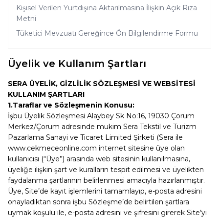
Kişısel Verilen Yurtdışına Aktarılmasına İlişkin Açık Rıza
Metni
Tüketici Mevzuatı Gereğince Ön Bilgilendirme Formu
Üyelik ve Kullanım Şartları
SERA ÜYELİK, GİZLİLİK SÖZLEŞMESİ VE WEBSİTESİ
KULLANIM ŞARTLARI
1.Taraflar ve Sözleşmenin Konusu:
İşbu Üyelik Sözleşmesi Alaybey Sk No:16, 19030 Çorum
Merkez/Çorum adresinde mukim Sera Tekstil ve Turizm
Pazarlama Sanayi ve Ticaret Limited Şirketi (Sera ile
www.cekmeceonline.com internet sitesine üye olan
kullanıcısı (“Üye”) arasında web sitesinin kullanılmasına,
üyeliğe ilişkin şart ve kuralların tespit edilmesi ve üyelikten
faydalanma şartlarının belirlenmesi amacıyla hazırlanmıştır.
Üye, Site’de kayıt işlemlerini tamamlayıp, e-posta adresini
onayladıktan sonra işbu Sözleşme’de belirtilen şartlara
uymak koşulu ile, e-posta adresini ve şifresini girerek Site’yi