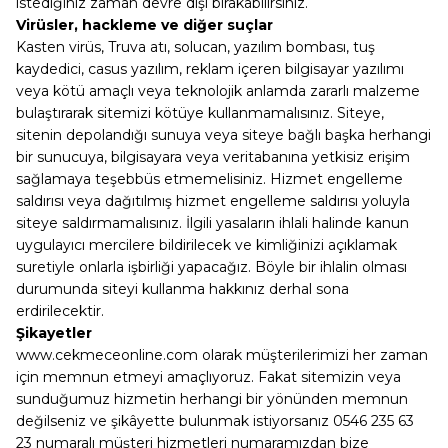
istediğiniz zaman devre dışı bırakabilirsiniz.
Virüsler, hackleme ve diğer suçlar
Kasten virüs, Truva atı, solucan, yazılım bombası, tuş
kaydedici, casus yazılım, reklam içeren bilgisayar yazılımı
veya kötü amaçlı veya teknolojik anlamda zararlı malzeme
bulaştırarak sitemizi kötüye kullanmamalısınız. Siteye,
sitenin depolandığı sunuya veya siteye bağlı başka herhangi
bir sunucuya, bilgisayara veya veritabanına yetkisiz erişim
sağlamaya teşebbüs etmemelisiniz. Hizmet engelleme
saldırısı veya dağıtılmış hizmet engelleme saldırısı yoluyla
siteye saldırmamalısınız. İlgili yasaların ihlali halinde kanun
uygulayıcı mercilere bildirilecek ve kimliğinizi açıklamak
suretiyle onlarla işbirliği yapacağız. Böyle bir ihlalin olması
durumunda siteyi kullanma hakkınız derhal sona
erdirilecektir.
Şikayetler
www.cekmeceonline.com olarak müşterilerimizi her zaman
için memnun etmeyi amaçlıyoruz. Fakat sitemizin veya
sunduğumuz hizmetin herhangi bir yönünden memnun
değilseniz ve şikâyette bulunmak istiyorsanız 0546 235 63
23 numaralı müşteri hizmetleri numaramızdan bize