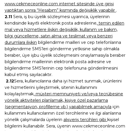
www.cekmeceonline.com internet sitesinde üye girişi
yaptıktan sonra “Hesabım” kısmında değişiklik yapabilir
.
2.11
Sera, iş bu üyelik sözleşmesi uyarınca, üyelerinin
kendisinde kayıtlı elektronik posta adreslerine
, temin edilen
mal veya hizmetlere ilişkin değişiklik, kullanım ve bakım,
bilgi güncelleme, satın alma ve teslimat veya benzeri
durumlara ilişkin
bilgilendirme mailleri ve cep telefonlarına
bilgilendirme SMS’leri gönderme yetkisine sahip olmakla
beraber, üye işbu üyelik sözleşmesini onaylamasıyla beraber
bilgilendirme maillerinin elektronik posta adresine ve
bilgilendirme SMS’lerinin cep telefonuna gönderilmesini
kabul etmiş sayılacaktır.
2.12
Sera, kullanıcılarına daha iyi hizmet sunmak, ürünlerini
ve hizmetlerini iyileştirmek, sitenin kullanımını
kolaylaştırmak
, müşteri memnuniyeti ve/veya tecrübesine
yönelik aktiviteleri planlamak, kişiye özel pazarlama
(segmentasyon, profilleme vb.) yapabilmek amacıyla
için
kullanımını kullanıcılarının özel tercihlerine ve ilgi alanlarına
yönelik çalışmalarda üyelerin
alışveriş tercihleri gibi
kişisel
bilgilerini kullanabilir. Sera, üyenin www.cekmeceonline.com