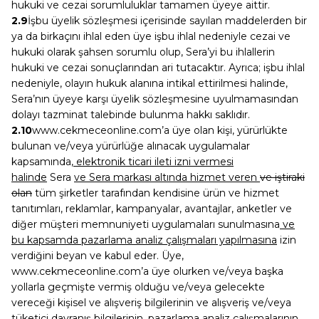
hukuki ve cezai sorumluluklar tamamen üyeye aittir.
2.9
İşbu üyelik sözleşmesi içerisinde sayılan maddelerden bir
ya da birkaçını ihlal eden üye işbu ihlal nedeniyle cezai ve
hukuki olarak şahsen sorumlu olup, Sera’yi bu ihlallerin
hukuki ve cezai sonuçlarından ari tutacaktır. Ayrıca; işbu ihlal
nedeniyle, olayın hukuk alanına intikal ettirilmesi halinde,
Sera’nın üyeye karşı üyelik sözleşmesine uyulmamasından
dolayı tazminat talebinde bulunma hakkı saklıdır.
2.10
www.cekmeceonline.com’a üye olan kişi, yürürlükte
bulunan ve/veya yürürlüğe alınacak uygulamalar
kapsamında
, elektronik ticari ileti izni vermesi
halinde
Sera
ve Sera markası altında hizmet veren
ve iştiraki
olan
tüm şirketler tarafından kendisine ürün ve hizmet
tanıtımları, reklamlar, kampanyalar, avantajlar, anketler ve
diğer müşteri memnuniyeti uygulamaları sunulmasına
ve
bu kapsamda pazarlama analiz çalışmaları yapılmasına
izin
verdiğini beyan ve kabul eder. Üye,
www.cekmeceonline.com’a üye olurken ve/veya başka
yollarla geçmişte vermiş olduğu ve/veya gelecekte
vereceği kişisel ve alışveriş bilgilerinin ve alışveriş ve/veya
tüketici davranış bilgilerinin
,
pazarlama analiz çalışmalarının