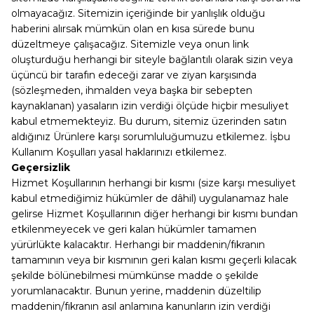
olmayacağız. Sitemizin içeriğinde bir yanlışlık olduğu
haberini alırsak mümkün olan en kısa sürede bunu
düzeltmeye çalışacağız. Sitemizle veya onun link
oluşturduğu herhangi bir siteyle bağlantılı olarak sizin veya
üçüncü bir tarafın edeceği zarar ve ziyan karşısında
(sözleşmeden, ihmalden veya başka bir sebepten
kaynaklanan) yasaların izin verdiği ölçüde hiçbir mesuliyet
kabul etmemekteyiz. Bu durum, sitemiz üzerinden satın
aldığınız Ürünlere karşı sorumluluğumuzu etkilemez. İşbu
Kullanım Koşulları yasal haklarınızı etkilemez.
Geçersizlik
Hizmet Koşullarının herhangi bir kısmı (size karşı mesuliyet
kabul etmediğimiz hükümler de dâhil) uygulanamaz hale
gelirse Hizmet Koşullarının diğer herhangi bir kısmı bundan
etkilenmeyecek ve geri kalan hükümler tamamen
yürürlükte kalacaktır. Herhangi bir maddenin/fıkranın
tamamının veya bir kısmının geri kalan kısmı geçerli kılacak
şekilde bölünebilmesi mümkünse madde o şekilde
yorumlanacaktır. Bunun yerine, maddenin düzeltilip
maddenin/fıkranın asıl anlamına kanunların izin verdiği