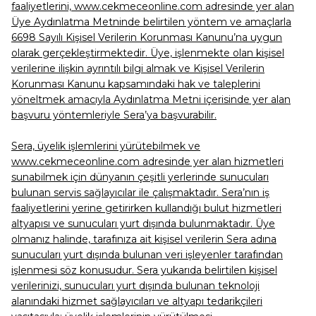
faaliyetlerini, www.cekmeceonline.com adresinde yer alan
Üye Aydınlatma Metninde belirtilen yöntem ve amaçlarla
6698 Sayılı Kişisel Verilerin Korunması Kanunu’na uygun
olarak gerçekleştirmektedir. Üye, işlenmekte olan kişisel
verilerine ilişkin ayrıntılı bilgi almak ve Kişisel Verilerin
Korunması Kanunu kapsamındaki hak ve taleplerini
yöneltmek amacıyla Aydınlatma Metni içerisinde yer alan
başvuru yöntemleriyle Sera’ya başvurabilir.
Sera, üyelik işlemlerini yürütebilmek ve
www.cekmeceonline.com adresinde yer alan hizmetleri
sunabilmek için dünyanın çeşitli yerlerinde sunucuları
bulunan servis sağlayıcılar ile çalışmaktadır. Sera’nın iş
faaliyetlerini yerine getirirken kullandığı bulut hizmetleri
altyapısı ve sunucuları yurt dışında bulunmaktadır. Üye
olmanız halinde, tarafınıza ait kişisel verilerin Sera adına
sunucuları yurt dışında bulunan veri işleyenler tarafından
işlenmesi söz konusudur. Sera yukarıda belirtilen kişisel
verilerinizi, sunucuları yurt dışında bulunan teknoloji
alanındaki hizmet sağlayıcıları ve altyapı tedarikçileri