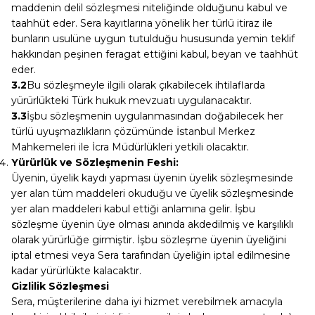
maddenin delil sözleşmesi niteliğinde olduğunu kabul ve
taahhüt eder. Sera kayıtlarına yönelik her türlü itiraz ile
bunların usulüne uygun tutulduğu hususunda yemin teklif
hakkından peşinen feragat ettiğini kabul, beyan ve taahhüt
eder.
3.2
Bu sözleşmeyle ilgili olarak çıkabilecek ihtilaflarda
yürürlükteki Türk hukuk mevzuatı uygulanacaktır.
3.3
İşbu sözleşmenin uygulanmasından doğabilecek her
türlü uyuşmazlıkların çözümünde İstanbul Merkez
Mahkemeleri ile İcra Müdürlükleri yetkili olacaktır.
Yürürlük ve Sözleşmenin Feshi:
Üyenin, üyelik kaydı yapması üyenin üyelik sözleşmesinde
yer alan tüm maddeleri okuduğu ve üyelik sözleşmesinde
yer alan maddeleri kabul ettiği anlamına gelir. İşbu
sözleşme üyenin üye olması anında akdedilmiş ve karşılıklı
olarak yürürlüğe girmiştir. İşbu sözleşme üyenin üyeliğini
iptal etmesi veya Sera tarafından üyeliğin iptal edilmesine
kadar yürürlükte kalacaktır.
Gizlilik Sözleşmesi
Sera, müşterilerine daha iyi hizmet verebilmek amacıyla