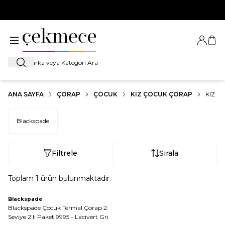
500 TL VE ÜZERİ TÜM ALIŞVERİŞLERDE
KARGO BEDAVA!
Giriş Ya
Sep
Ara
ANA SAYFA
ÇORAP
ÇOCUK
KIZ ÇOCUK ÇORAP
KIZ 
Blackspade
Filtrele
Sırala
Toplam
1
ürün bulunmaktadır.
ükendi
Blackspade
Blackspade Çocuk Termal Çorap 2.
Seviye 2'li Paket 9995 - Lacivert Gri