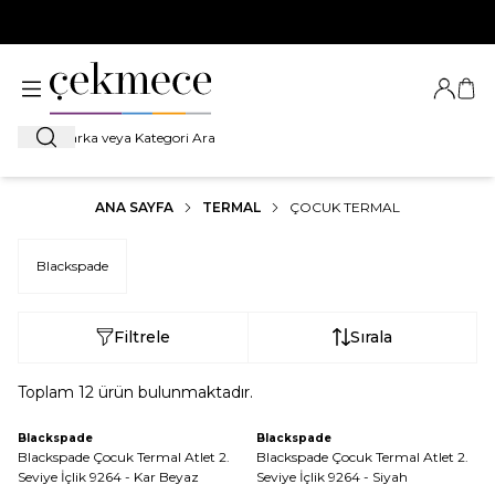
500 TL VE ÜZERİ TÜM ALIŞVERİŞLERDE
KARGO BEDAVA!
Giriş Ya
Sep
Ara
ANA SAYFA
TERMAL
ÇOCUK TERMAL
Blackspade
Filtrele
Sırala
Toplam
12
ürün bulunmaktadır.
Blackspade
Blackspade
Blackspade Çocuk Termal Atlet 2.
Blackspade Çocuk Termal Atlet 2.
Seviye İçlik 9264 - Kar Beyaz
Seviye İçlik 9264 - Siyah