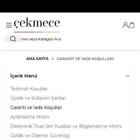
500 TL VE ÜZERİ TÜM ALIŞVERİŞLERDE
KARGO BEDAVA!
Giriş Ya
Sep
Ara
ANA SAYFA
GARANTI VE İADE KOŞULLARI
İçerik Menü
Teslimat Koşulları
Üyelik ve Kullanım Şartları
Garanti ve İade Koşulları
Aydınlatma Metni
Elektronik Ticari İleti Kuralları ve Bilgilendirme Metni
Gizlilik ve Ödeme Güvenliği