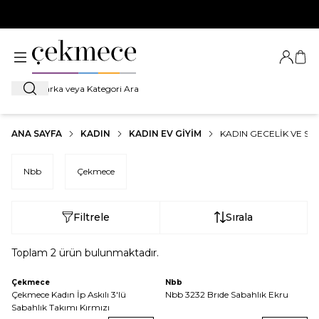
500 TL VE ÜZERİ TÜM ALIŞVERİŞLERDE
KARGO BEDAVA!
Giriş Ya
Sep
Ara
ANA SAYFA
KADIN
KADIN EV GIYIM
KADIN GECELIK VE SA
Nbb
Çekmece
Filtrele
Sırala
Toplam
2
ürün bulunmaktadır.
Çekmece
Nbb
Çekmece Kadın İp Askılı 3'lü
Nbb 3232 Brıde Sabahlık Ekru
Sabahlık Takımı Kırmızı