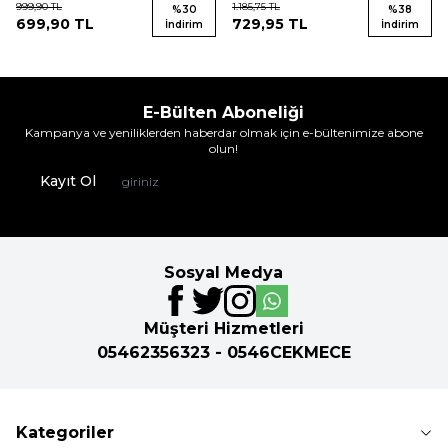
999,90
TL
1.185,75
TL
%
30
%
38
699,90
TL
729,95
TL
İndirim
İndirim
E-Bülten Aboneliği
Kampanya ve yeniliklerden haberdar olmak için e-bültenimize abone
olun!
Kayıt Ol
Sosyal Medya
Müşteri Hizmetleri
05462356323 - 0546CEKMECE
Kategoriler