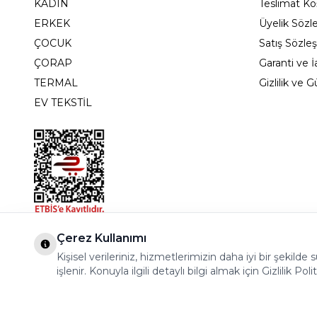
KADIN
Teslimat Koş
ERKEK
Üyelik Sözl
ÇOCUK
Satış Sözle
ÇORAP
Garanti ve İ
TERMAL
Gizlilik ve 
EV TEKSTİL
Bostancı Mah. Dar yol Sok. Safir sitesi 5/1 B Blok K
Çerez Kullanımı
Kişisel verileriniz, hizmetlerimizin daha iyi bir şekil
işlenir. Konuyla ilgili detaylı bilgi almak için Gizlilik Poli