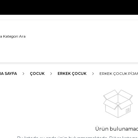
500 TL VE ÜZERİ TÜM ALIŞVERİŞLERDE
KARGO BEDAVA!
A SAYFA
ÇOCUK
ERKEK ÇOCUK
ERKEK ÇOCUK PIJ
Ürün bulunamad