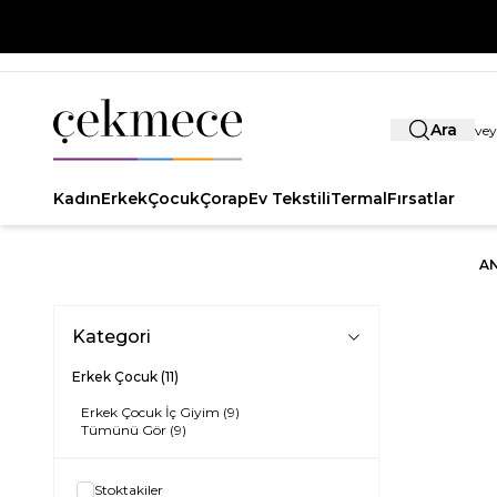
Ara
Kadın
Erkek
Çocuk
Çorap
Ev Tekstili
Termal
Fırsatlar
AN
Kategori
Erkek Çocuk
(11)
Erkek Çocuk İç Giyim
(9)
Tümünü Gör
(9)
Stoktakiler