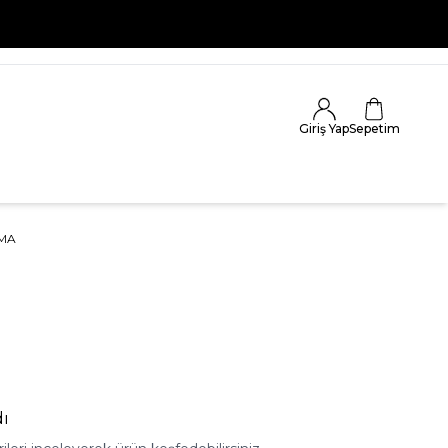
Giriş Yap
Sepetim
AMA
ı