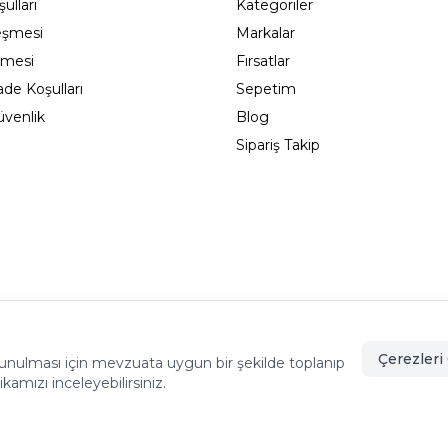
ulları
Kategoriler
eşmesi
Markalar
şmesi
Fırsatlar
ade Koşulları
Sepetim
Güvenlik
Blog
Sipariş Takip
adıköy - İSTANBUL
info@cekmeceonline.com
05462356
Çerezleri 
de sunulması için mevzuata uygun bir şekilde toplanıp
tikamızı inceleyebilirsiniz.