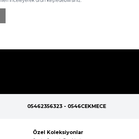
eri inceleyerek ürün keşfedebilirsiniz.
05462356323 - 0546CEKMECE
Özel Koleksiyonlar