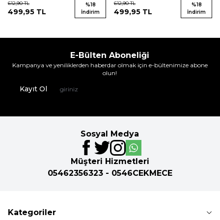
612,90
TL
612,90
TL
%
18
%
18
499,95
TL
499,95
TL
İndirim
İndirim
E-Bülten Aboneliği
Kampanya ve yeniliklerden haberdar olmak için e-bültenimize abone
olun!
Kayıt Ol
Sosyal Medya
Müşteri Hizmetleri
05462356323 - 0546CEKMECE
Kategoriler