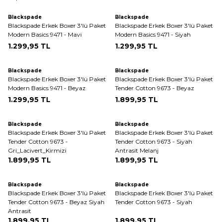
ükendi
Tükendi
Blackspade
Blackspade
Blackspade Erkek Boxer 3'lü Paket
Blackspade Erkek Boxer 3'lü Paket
Modern Basics 9471 - Mavi
Modern Basics 9471 - Siyah
1.299,95
TL
1.299,95
TL
Blackspade
Blackspade
Blackspade Erkek Boxer 3'lü Paket
Blackspade Erkek Boxer 3'lü Paket
Modern Basics 9471 - Beyaz
Tender Cotton 9673 - Beyaz
1.299,95
TL
1.899,95
TL
Tükendi
Blackspade
Blackspade
Blackspade Erkek Boxer 3'lü Paket
Blackspade Erkek Boxer 3'lü Paket
Tender Cotton 9673 -
Tender Cotton 9673 - Siyah
Gri_Lacivert_Kirmizi
Antrasit Melanj
1.899,95
TL
1.899,95
TL
Blackspade
Blackspade
Blackspade Erkek Boxer 3'lü Paket
Blackspade Erkek Boxer 3'lü Paket
Tender Cotton 9673 - Beyaz Siyah
Tender Cotton 9673 - Siyah
Antrasit
1.899,95
TL
1.899,95
TL