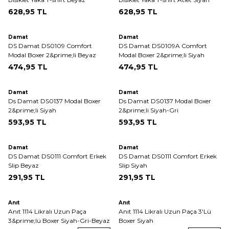
628,95
TL
628,95
TL
ükendi
Tükendi
Damat
Damat
DS Damat DS0109 Comfort
DS Damat DS0109A Comfort
Modal Boxer 2&prime;li Beyaz
Modal Boxer 2&prime;li Siyah
474,95
TL
474,95
TL
Tükendi
Damat
Damat
Ds Damat DS0137 Modal Boxer
Ds Damat DS0137 Modal Boxer
2&prime;li Siyah
2&prime;li Siyah-Gri
593,95
TL
593,95
TL
ükendi
Tükendi
Damat
Damat
DS Damat DS0111 Comfort Erkek
DS Damat DS0111 Comfort Erkek
Slip Beyaz
Slip Siyah
291,95
TL
291,95
TL
Anıt
Anıt
Anıt 1114 Likralı Uzun Paça
Anıt 1114 Likralı Uzun Paça 3'Lü
3&prime;lü Boxer Siyah-Gri-Beyaz
Boxer Siyah