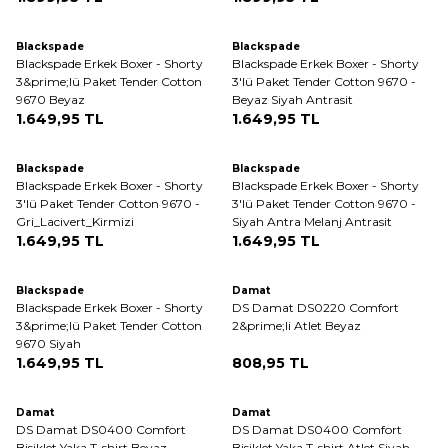
Blackspade
Blackspade
Blackspade Erkek Boxer - Shorty
Blackspade Erkek Boxer - Shorty
3&prime;lü Paket Tender Cotton
3'lü Paket Tender Cotton 9670 -
9670 Beyaz
Beyaz Siyah Antrasit
1.649,95
TL
1.649,95
TL
Tükendi
Blackspade
Blackspade
Blackspade Erkek Boxer - Shorty
Blackspade Erkek Boxer - Shorty
3'lü Paket Tender Cotton 9670 -
3'lü Paket Tender Cotton 9670 -
Gri_Lacivert_Kirmizi
Siyah Antra Melanj Antrasit
1.649,95
TL
1.649,95
TL
Tükendi
Blackspade
Damat
Blackspade Erkek Boxer - Shorty
DS Damat DS0220 Comfort
3&prime;lü Paket Tender Cotton
2&prime;li Atlet Beyaz
9670 Siyah
1.649,95
TL
808,95
TL
ükendi
Damat
Damat
DS Damat DS0400 Comfort
DS Damat DS0400 Comfort
Bisiklet Yaka T-shirt Beyaz
Bisiklet Yaka T-shirt Atlet Siyah