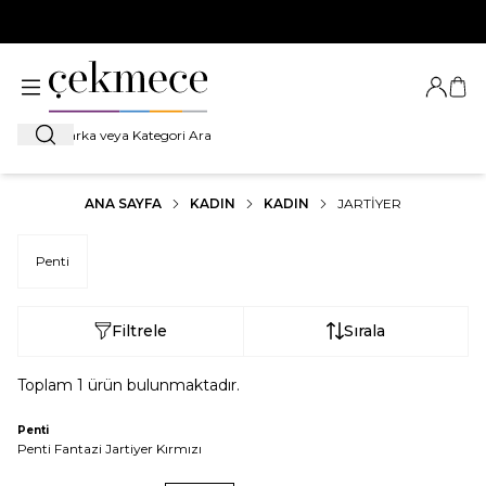
500 TL VE ÜZERİ TÜM ALIŞVERİŞLERDE
KARGO BEDAVA!
Giriş Ya
Sep
Ara
ANA SAYFA
KADIN
KADIN
JARTIYER
Penti
Filtrele
Sırala
Toplam
1
ürün bulunmaktadır.
Penti
Penti Fantazi Jartiyer Kırmızı