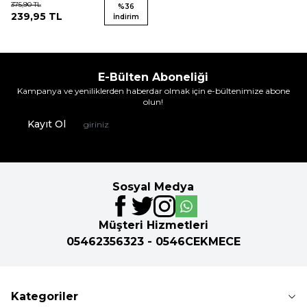
375,90
TL
%
36
239,95
TL
İndirim
E-Bülten Aboneliği
Kampanya ve yeniliklerden haberdar olmak için e-bültenimize abone
olun!
Kayıt Ol
Sosyal Medya
Müşteri Hizmetleri
05462356323 - 0546CEKMECE
Kategoriler