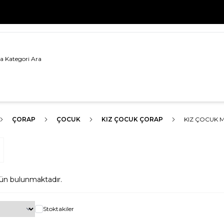
500 TL VE ÜZERİ TÜM ALIŞVERİŞLERDE
KARGO BEDAVA!
ÇORAP
ÇOCUK
KIZ ÇOCUK ÇORAP
KIZ ÇOCUK
ün bulunmaktadır.
Stoktakiler