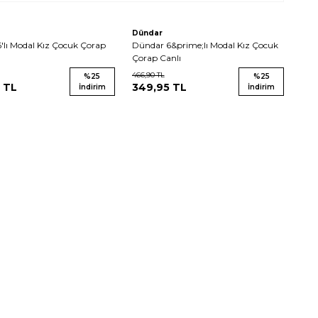
Dündar
'lı Modal Kız Çocuk Çorap
Dündar 6&prime;lı Modal Kız Çocuk
Çorap Canlı
466,90
TL
%
25
%
25
TL
349,95
TL
İndirim
İndirim