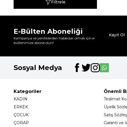
Filtrele
E-Bülten Aboneliği
Kayıt Ol
Kampanya ve yeniliklerden haberdar olmak için e-
bültenimize abone olun!
Sosyal Medya
Kategoriler
Önemli Bi
KADIN
Teslimat Koş
ERKEK
Üyelik Sözl
ÇOCUK
Satış Sözle
ÇORAP
Garanti ve İ