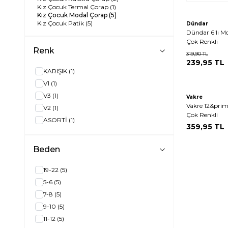
Kız Çocuk Termal Çorap
(1)
Kız Çocuk Modal Çorap
(5)
Kız Çocuk Patik
(5)
Dündar
Dündar 6'lı M
Çok Renkli
Renk
319,90
TL
239,95
TL
KARIŞIK
(1)
V1
(1)
V3
(1)
Vakre
Vakre 12&prim
V2
(1)
Çok Renkli
ASORTİ
(1)
359,95
TL
Beden
19-22
(5)
5-6
(5)
7-8
(5)
9-10
(5)
11-12
(5)