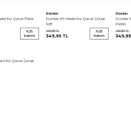
Dündar
Dündar
odal Kız Çocuk Patik
Dündar 6'lı Modal Kız Çocuk Çorap
Dündar 6
Soft
Pastel
466,90
TL
466,90
TL
%
25
%
25
349,95
TL
349,95
İndirim
İndirim
e;li Kız Çocuk Çorap