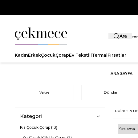
Ara
Kadın
Erkek
Çocuk
Çorap
Ev Tekstili
Termal
Fırsatlar
ANA SAYFA
Vakre
Dündar
Toplam
5
ür
Kategori
Kız Çocuk Çorap
(13)
Kız Çocuk Külotlu Çorap
(2)