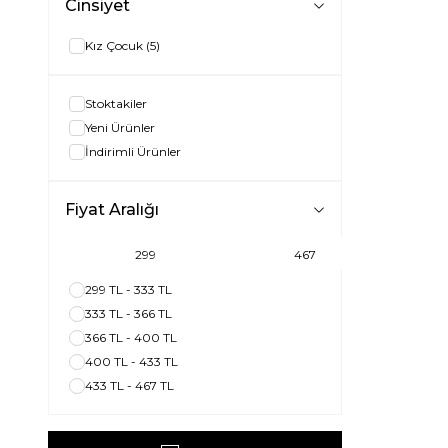
Cinsiyet
Kız Çocuk
(5)
Stoktakiler
Yeni Ürünler
İndirimli Ürünler
Fiyat Aralığı
299 TL - 333 TL
333 TL - 366 TL
366 TL - 400 TL
400 TL - 433 TL
433 TL - 467 TL