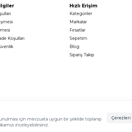
lgiler
Hızlı Erişim
ulları
Kategoriler
eşmesi
Markalar
şmesi
Fırsatlar
ade Koşulları
Sepetim
Güvenlik
Blog
Sipariş Takip
adıköy - İSTANBUL
info@cekmeceonline.com
05462356
Çerezleri 
de sunulması için mevzuata uygun bir şekilde toplanıp
tikamızı inceleyebilirsiniz.