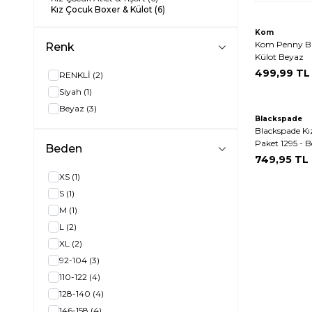
Kız Çocuk Boxer & Külot
(6)
Kom
Kom Penny Br
Renk
Külot Beyaz
499,99
TL
RENKLİ
(2)
Siyah
(1)
Beyaz
(3)
Blackspade
Blackspade Kı
Paket 1295 - 
Beden
749,95
TL
XS
(1)
S
(1)
M
(1)
L
(2)
XL
(2)
92-104
(3)
110-122
(4)
128-140
(4)
146-158
(4)