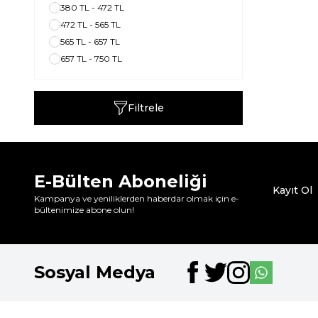
380 TL - 472 TL
472 TL - 565 TL
565 TL - 657 TL
657 TL - 750 TL
Filtrele
E-Bülten Aboneliği
Kayıt Ol
Kampanya ve yeniliklerden haberdar olmak için e-
bültenimize abone olun!
Sosyal Medya