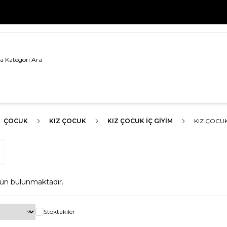
500 TL VE ÜZERİ TÜM ALIŞVERİŞLERDE
KARGO BEDAVA!
ÇOCUK
KIZ ÇOCUK
KIZ ÇOCUK İÇ GIYIM
KIZ ÇOCU
ün bulunmaktadır.
Stoktakiler