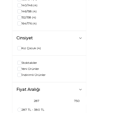
140/146
(4)
146/158
(4)
152/158
(4)
164/176
(4)
Cinsiyet
Kız Çocuk
(4)
Stoktakiler
Yeni Ürünler
İndirimli Ürünler
Fiyat Aralığı
287 TL - 380 TL