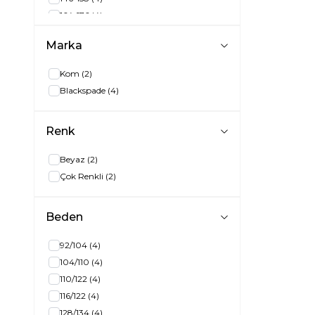
164-176
(4)
Marka
Kom
(2)
Blackspade
(4)
Renk
Beyaz
(2)
Çok Renkli
(2)
Beden
92/104
(4)
104/110
(4)
110/122
(4)
116/122
(4)
128/134
(4)