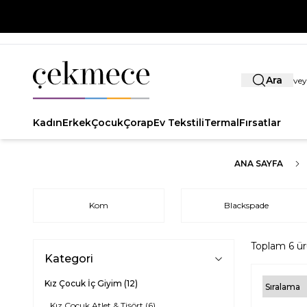
Ara
Kadın
Erkek
Çocuk
Çorap
Ev Tekstili
Termal
Fırsatlar
ANA SAYFA
Kom
Blackspade
Toplam
6
ür
Kategori
Kız Çocuk İç Giyim
(12)
Kız Çocuk Atlet & Tişört
(6)