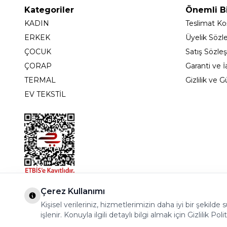
Kategoriler
Önemli Bi
KADIN
Teslimat Koş
ERKEK
Üyelik Sözl
ÇOCUK
Satış Sözle
ÇORAP
Garanti ve İ
TERMAL
Gizlilik ve 
EV TEKSTİL
Bostancı Mah. Dar yol Sok. Safir sitesi 5/1 B Blok K
Çerez Kullanımı
Kişisel verileriniz, hizmetlerimizin daha iyi bir şekil
işlenir. Konuyla ilgili detaylı bilgi almak için Gizlilik Poli