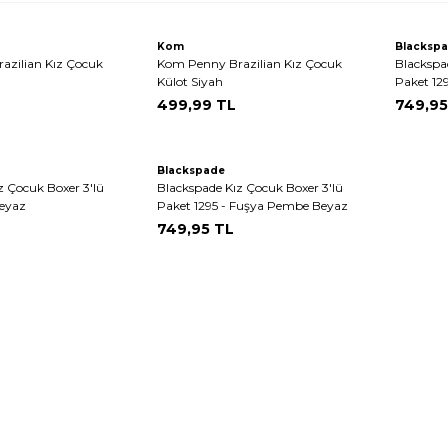
Kom
Blacksp
azilian Kız Çocuk
Kom Penny Brazilian Kız Çocuk
Blackspa
Külot Siyah
Paket 12
499,99
TL
749,95
Blackspade
z Çocuk Boxer 3'lü
Blackspade Kız Çocuk Boxer 3'lü
Beyaz
Paket 1295 - Fuşya Pembe Beyaz
749,95
TL