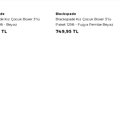
ade
Blackspade
de Kız Çocuk Boxer 3'lü
Blackspade Kız Çocuk Boxer 3'lü
98 - Beyaz
Paket 1298 - Fuşya Pembe Beyaz
TL
749,95
TL