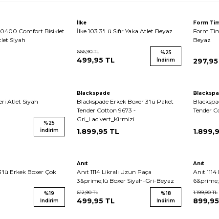
İlke
Form Ti
400 Comfort Bisiklet
İlke 103 3'Lü Sıfır Yaka Atlet Beyaz
Form Tim
tlet Siyah
Beyaz
666,90
TL
%
25
499,95
TL
İndirim
297,95
Blackspade
Blacksp
eri Atlet Siyah
Blackspade Erkek Boxer 3'lü Paket
Blackspa
Tender Cotton 9673 -
Tender C
Gri_Lacivert_Kirmizi
%
25
İndirim
1.899,95
TL
1.899,
Anıt
Anıt
'lü Erkek Boxer Çok
Anıt 1114 Likralı Uzun Paça
Anıt 1114
3&prime;lü Boxer Siyah-Gri-Beyaz
6&prime;
612,90
TL
1.199,90
TL
%
19
%
18
499,95
TL
899,95
İndirim
İndirim