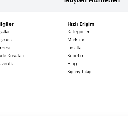
Müşteri Hizmetleri
lgiler
Hızlı Erişim
ulları
Kategoriler
eşmesi
Markalar
şmesi
Fırsatlar
ade Koşulları
Sepetim
Güvenlik
Blog
Sipariş Takip
adıköy - İSTANBUL
info@cekmeceonline.com
05462356