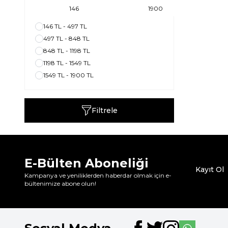
40
(1)
42
(1)
146 TL - 497 TL
44
(1)
497 TL - 848 TL
46
(1)
848 TL - 1198 TL
48
(1)
1198 TL - 1549 TL
1549 TL - 1900 TL
Filtrele
E-Bülten Aboneliği
Kayıt Ol
Kampanya ve yeniliklerden haberdar olmak için e-
bültenimize abone olun!