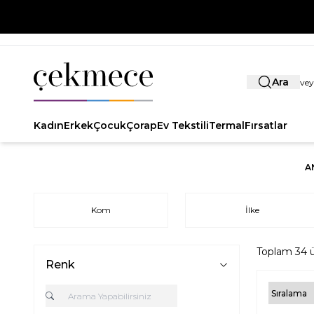
Ara
Kadın
Erkek
Çocuk
Çorap
Ev Tekstili
Termal
Fırsatlar
A
Kom
İlke
Toplam
34
ü
Renk