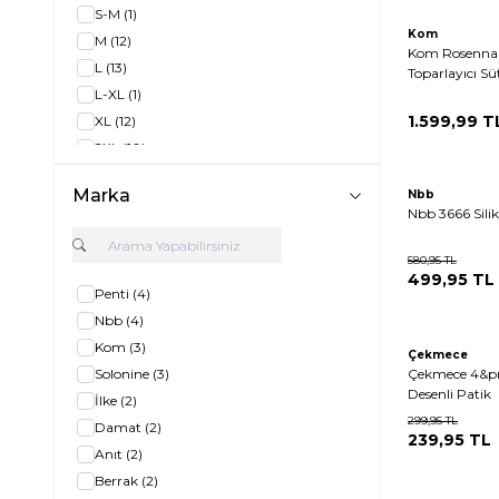
S-M
(1)
Kom
M
(12)
Kom Rosenna 
L
(13)
Toparlayıcı S
L-XL
(1)
1.599,99
T
XL
(12)
2XL
(10)
3XL
(3)
Marka
Nbb
1
(3)
Nbb 3666 Sili
2
(2)
3
(3)
580,95
TL
499,95
TL
4
(3)
Penti
(4)
36
(1)
Nbb
(4)
38
(1)
Kom
(3)
Çekmece
40
(1)
Solonine
(3)
Çekmece 4&pr
42
(1)
Desenli Patik
İlke
(2)
75
(4)
299,95
TL
Damat
(2)
239,95
TL
80
(3)
Anıt
(2)
85
(3)
Berrak
(2)
90
(4)