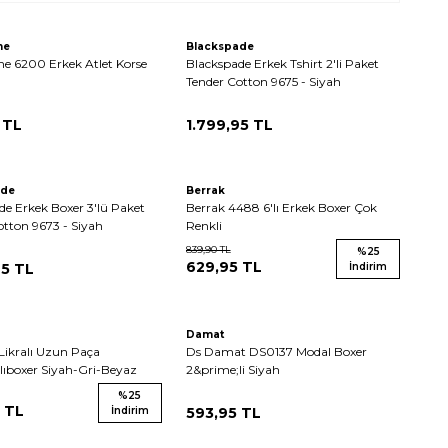
me
Blackspade
e 6200 Erkek Atlet Korse
Blackspade Erkek Tshirt 2'li Paket
Tender Cotton 9675 - Siyah
TL
1.799,95
TL
ade
Berrak
de Erkek Boxer 3'lü Paket
Berrak 4488 6'lı Erkek Boxer Çok
otton 9673 - Siyah
Renkli
839,90
TL
%
25
629,95
TL
95
TL
İndirim
Damat
 Likralı Uzun Paça
Ds Damat DS0137 Modal Boxer
lıboxer Siyah-Gri-Beyaz
2&prime;li Siyah
%
25
TL
İndirim
593,95
TL