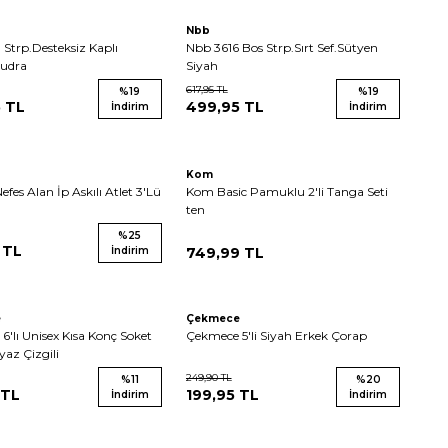
Nbb
 Strp.Desteksiz Kaplı
Nbb 3616 Bos Strp.Sırt Sef.Sütyen
Pudra
Siyah
617,95
TL
%
19
%
19
5
TL
499,95
TL
İndirim
İndirim
Kom
Nefes Alan İp Askılı Atlet 3'Lü
Kom Basic Pamuklu 2'li Tanga Seti
ten
%
25
TL
İndirim
749,99
TL
e
Çekmece
'lı Unisex Kısa Konç Soket
Çekmece 5'li Siyah Erkek Çorap
yaz Çizgili
249,90
TL
%
11
%
20
TL
199,95
TL
İndirim
İndirim