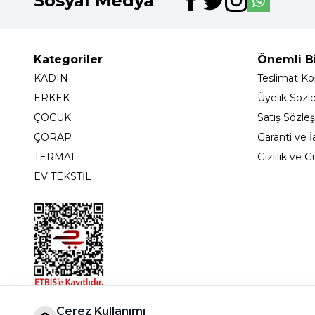
Sosyal Medya
Kategoriler
Önemli Bi
KADIN
Teslimat Koş
ERKEK
Üyelik Sözl
ÇOCUK
Satış Sözle
ÇORAP
Garanti ve İ
TERMAL
Gizlilik ve 
EV TEKSTİL
Bostancı Mah. Dar yol Sok. Safir sitesi 5/1 B Blok K
Çerez Kullanımı