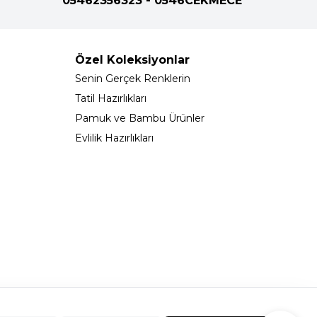
05462356323 - 0546CEKMECE
Özel Koleksiyonlar
Senin Gerçek Renklerin
Tatil Hazırlıkları
Pamuk ve Bambu Ürünler
Evlilik Hazırlıkları
323 - 0546CEKMECE