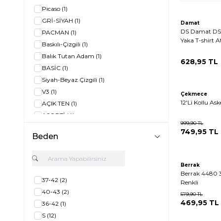
Picaso
(1)
GRİ-SİYAH
(1)
Damat
DS Damat DS0
PACMAN
(1)
Yaka T-shirt A
Baskılı-Çizgili
(1)
Balık Tutan Adam
(1)
628,95
TL
BASİC
(1)
Siyah-Beyaz Çizgili
(1)
V3
(1)
Çekmece
12'Li Kollu Ask
AÇIK TEN
(1)
ASORTİ
(4)
999,90
TL
RENKLİ
(1)
749,95
TL
Beden
PUDRA
(1)
EKRU
(1)
TEN
(3)
Berrak
Berrak 4480 3
SİYAH
(13)
37-42
(2)
Renkli
BEYAZ
(2)
40-43
(2)
579,90
TL
469,95
TL
36-42
(1)
S
(12)