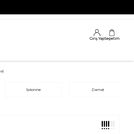
Giriş Yap
Sepetim
MI
Solonine
Damat