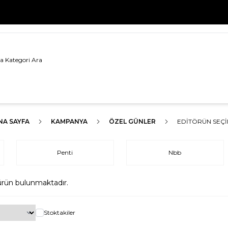
500 TL VE ÜZERİ TÜM ALIŞVERİŞLERDE
KARGO BEDAVA!
NA SAYFA
KAMPANYA
ÖZEL GÜNLER
EDITÖRÜN SEÇI
Penti
Nbb
rün bulunmaktadır.
Stoktakiler