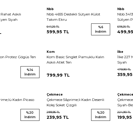
Tükendi
Nbb
Nbb
Rahat Askılı
Nbb 4655 Destekli Sütyen Külot
Nbb 3413
ütyen Siyah
Takım Ekru
Sütyen 
641,25
TL
619,25
TL
%
6
599,95
TL
499,9
L
İndirim
Kom
İlke
kon Protez Gögüs Ten
Kom Basic Singlet Pamuklu Kalın
İlke 227 
Askılı Atlet Ten
Siyah
479,90
TL
%
14
359,95
İndirim
799,99
TL
Çekmece
Çekmec
ime;lü Kadın Picaso
Çekmece 5&prime;li Kadın Desenli
Çekmece 6
Kolej Soket Çizgili
Siyah-Be
299,95
TL
224,90
TL
%
20
%
20
239,95
TL
199,95
İndirim
İndirim