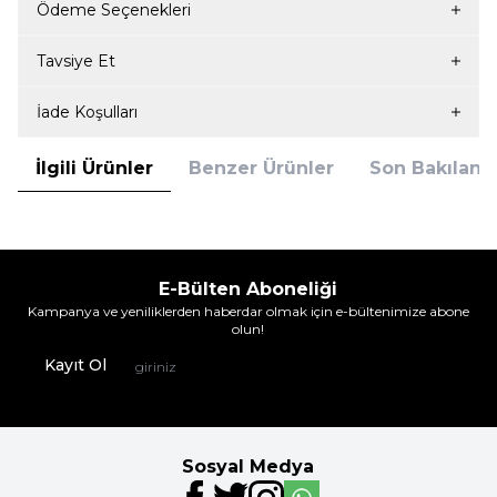
Ödeme Seçenekleri
Tavsiye Et
İade Koşulları
İlgili Ürünler
Benzer Ürünler
Son Bakılanla
E-Bülten Aboneliği
Kampanya ve yeniliklerden haberdar olmak için e-bültenimize abone
olun!
Kayıt Ol
Sosyal Medya