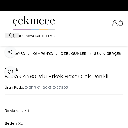
500 TL VE ÜZERİ TÜM ALIŞVERİŞLERDE
KARGO BEDAVA!
Giriş Ya
Sep
Ara
ANA SAYFA
KAMPANYA
ÖZEL GÜNLER
SENIN GERÇEK RE
Paylaş
Berrak
Favoriye Ekle
Berrak 4480 3'lü Erkek Boxer Çok Renkli
Ürün Kodu:
E-BRRK4480-3_E-351903
Renk:
ASORTİ
Beden:
XL