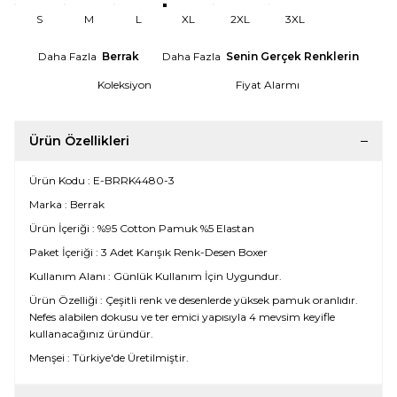
S
M
L
XL
2XL
3XL
Daha Fazla
Berrak
Daha Fazla
Senin Gerçek Renklerin
Koleksiyon
Fiyat Alarmı
Ürün Özellikleri
Ürün Kodu : E-BRRK4480-3
Marka : Berrak
Ürün İçeriği : %95 Cotton Pamuk %5 Elastan
Paket İçeriği : 3 Adet Karışık Renk-Desen Boxer
Kullanım Alanı : Günlük Kullanım İçin Uygundur.
Ürün Özelliği : Çeşitli renk ve desenlerde yüksek pamuk oranlıdır.
Nefes alabilen dokusu ve ter emici yapısıyla 4 mevsim keyifle
kullanacağınız üründür.
Menşei : Türkiye'de Üretilmiştir.