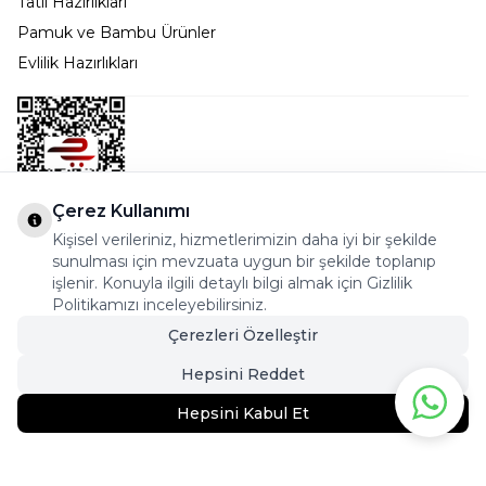
Tatil Hazırlıkları
Pamuk ve Bambu Ürünler
Evlilik Hazırlıkları
Çerez Kullanımı
Kişisel verileriniz, hizmetlerimizin daha iyi bir şekilde
Bostancı Mah. Dar yol Sok. Safir sitesi 5/1 B Blok
sunulması için mevzuata uygun bir şekilde toplanıp
Kadıköy - İSTANBUL
işlenir. Konuyla ilgili detaylı bilgi almak için Gizlilik
Politikamızı inceleyebilirsiniz.
info@cekmeceonline.com
Çerezleri Özelleştir
05462356323 - 0546CEKMECE
Hepsini Reddet
Hepsini Kabul Et
579,90
TL
469,95
TL
Sepete Ekle