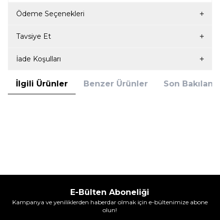
Ödeme Seçenekleri
Tavsiye Et
İade Koşulları
İlgili Ürünler
Benzer Ürünler
Son Bakılanla
Berrak
Berrak
Berrak 4488 6'Lı Erkek Boxer Bordo
Berrak 4488 6'Lı Erkek Boxer Gri
839,90
TL
839,90
TL
%
25
%
25
629,95
TL
629,95
TL
İndirim
İndirim
E-Bülten Aboneliği
Kampanya ve yeniliklerden haberdar olmak için e-bültenimize abone
olun!