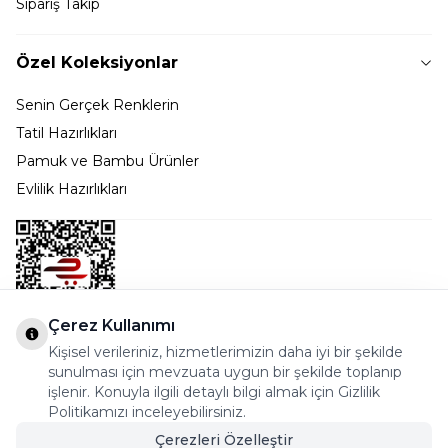
Sipariş Takip
Özel Koleksiyonlar
Senin Gerçek Renklerin
Tatil Hazırlıkları
Pamuk ve Bambu Ürünler
Evlilik Hazırlıkları
Çerez Kullanımı
Kişisel verileriniz, hizmetlerimizin daha iyi bir şekilde
Bostancı Mah. Dar yol Sok. Safir sitesi 5/1 B Blok
sunulması için mevzuata uygun bir şekilde toplanıp
Kadıköy - İSTANBUL
işlenir. Konuyla ilgili detaylı bilgi almak için Gizlilik
Politikamızı inceleyebilirsiniz.
info@cekmeceonline.com
Çerezleri Özelleştir