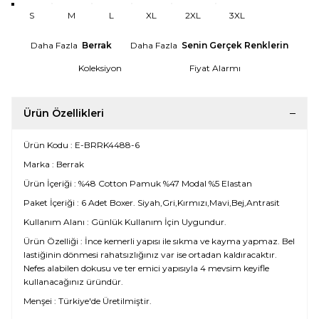
S
M
L
XL
2XL
3XL
Daha Fazla
Berrak
Daha Fazla
Senin Gerçek Renklerin
Koleksiyon
Fiyat Alarmı
Ürün Özellikleri
Ürün Kodu : E-BRRK4488-6
Marka : Berrak
Ürün İçeriği : %48 Cotton Pamuk %47 Modal %5 Elastan
Paket İçeriği : 6 Adet Boxer. Siyah,Gri,Kırmızı,Mavi,Bej,Antrasit
Kullanım Alanı : Günlük Kullanım İçin Uygundur.
Ürün Özelliği : İnce kemerli yapısı ile sıkma ve kayma yapmaz. Bel
lastiğinin dönmesi rahatsızlığınız var ise ortadan kaldıracaktır.
Nefes alabilen dokusu ve ter emici yapısıyla 4 mevsim keyifle
kullanacağınız üründür.
Menşei : Türkiye'de Üretilmiştir.