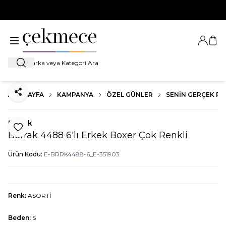
500 TL VE ÜZERİ TÜM ALIŞVERİŞLERDE
KARGO BEDAVA!
Giriş Ya
Sep
Ara
ANA SAYFA
KAMPANYA
ÖZEL GÜNLER
SENIN GERÇEK RE
Paylaş
Berrak
Favoriye Ekle
Berrak 4488 6'lı Erkek Boxer Çok Renkli
Ürün Kodu:
E-BRRK4488-6_E-351903
Renk:
ASORTİ
Beden:
S