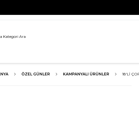
500 TL VE ÜZERİ TÜM ALIŞVERİŞLERDE
KARGO BEDAVA!
NYA
ÖZEL GÜNLER
KAMPANYALI ÜRÜNLER
18'LI Ç