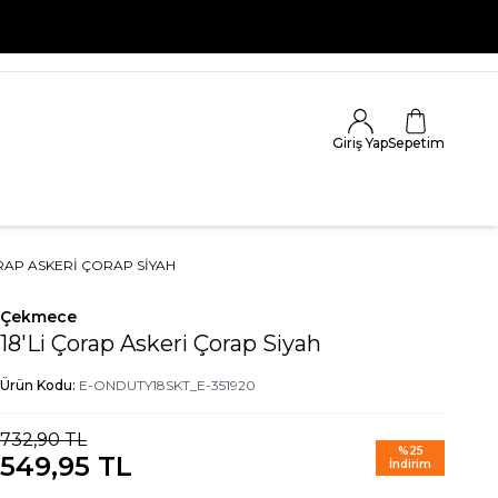
Giriş Yap
Sepetim
ORAP ASKERI ÇORAP SIYAH
Çekmece
18'Li Çorap Askeri Çorap Siyah
Ürün Kodu:
E-ONDUTY18SKT_E-351920
732,90
TL
%
25
549,95
TL
İndirim