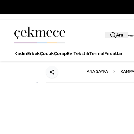
Ara
Kadın
Erkek
Çocuk
Çorap
Ev Tekstili
Termal
Fırsatlar
ANA SAYFA
KAMPA
Paylaş