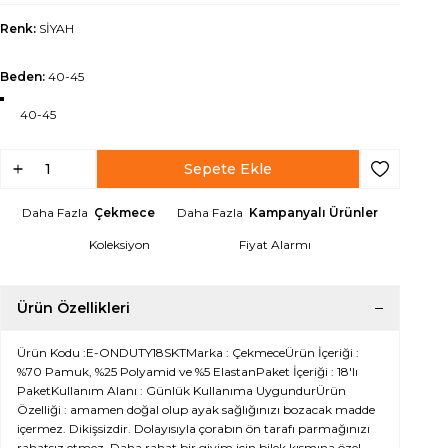
Renk:
SİYAH
Beden:
40-45
40-45
Sepete Ekle
Favoriye Ek
Daha Fazla
Çekmece
Daha Fazla
Kampanyalı Ürünler
Koleksiyon
Fiyat Alarmı
Ürün Özellikleri
Ürün Kodu :E-ONDUTY18SKTMarka : ÇekmeceÜrün İçeriği :
%70 Pamuk, %25 Polyamid ve %5 ElastanPaket İçeriği : 18'lı
PaketKullanım Alanı : Günlük Kullanıma UygundurÜrün
Özelliği : amamen doğal olup ayak sağlığınızı bozacak madde
içermez. Dikişsizdir. Dolayısıyla çorabın ön tarafı parmağınızı
rahatsız etmez. Daha rahat bir giyim için bilek kısmına özel