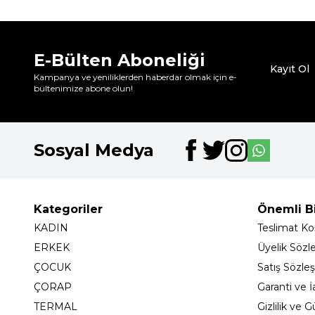
E-Bülten Aboneliği
Kayıt Ol
Kampanya ve yeniliklerden haberdar olmak için e-
bültenimize abone olun!
Sosyal Medya
Kategoriler
Önemli Bi
KADIN
Teslimat Koş
ERKEK
Üyelik Sözl
ÇOCUK
Satış Sözle
ÇORAP
Garanti ve İ
TERMAL
Gizlilik ve 