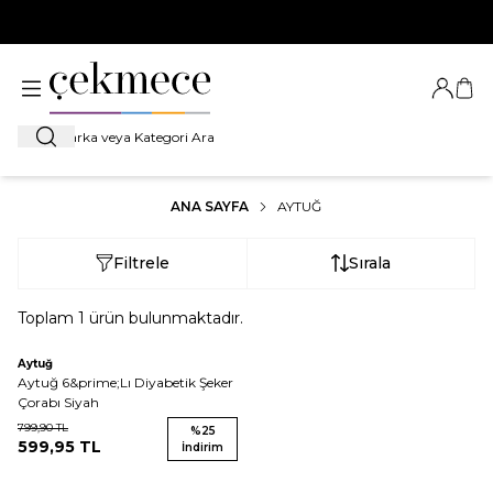
500 TL VE ÜZERİ TÜM ALIŞVERİŞLERDE
KARGO BEDAVA!
Giriş Ya
Sep
Ara
ANA SAYFA
AYTUĞ
Filtrele
Sırala
Toplam
1
ürün bulunmaktadır.
Aytuğ
Aytuğ 6&prime;Lı Diyabetik Şeker
Çorabı Siyah
799,90
TL
%
25
599,95
TL
İndirim