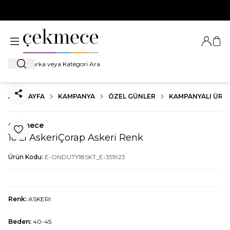
500 TL VE ÜZERİ TÜM ALIŞVERİŞLERDE
KARGO BEDAVA!
Giriş Ya
Sep
Ara
ANA SAYFA
KAMPANYA
ÖZEL GÜNLER
KAMPANYALI ÜRÜ
Paylaş
Çekmece
Favoriye Ekle
18'Li AskeriÇorap Askeri Renk
Ürün Kodu:
E-ONDUTY18SKT_E-351923
Renk:
ASKERI
Beden:
40-45