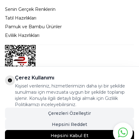
Senin Gerçek Renklerin
Tatil Hazırlıkları
Pamuk ve Bambu Ürünler
Evlilik Hazırlıkları
Çerez Kullanımı
Kişisel verileriniz, hizmetlerimizin daha iyi bir şekilde
Bostancı Mah. Dar yol Sok. Safir sitesi 5/1 B Blok
sunulması için mevzuata uygun bir şekilde toplanıp
Kadıköy - İSTANBUL
işlenir. Konuyla ilgili detaylı bilgi almak için Gizlilik
Politikamızı inceleyebilirsiniz.
info@cekmeceonline.com
Çerezleri Özelleştir
05462356323 - 0546CEKMECE
Hepsini Reddet
Hepsini Kabul Et