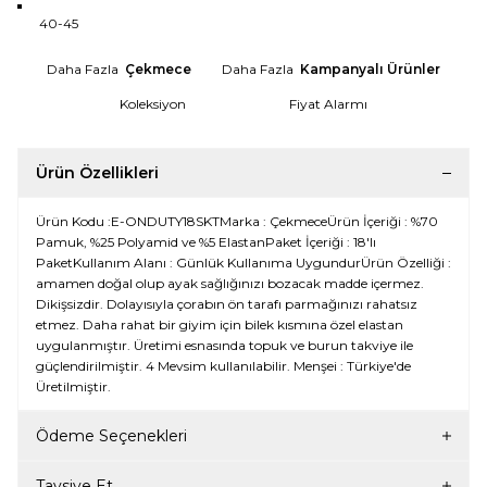
40-45
Daha Fazla
Çekmece
Daha Fazla
Kampanyalı Ürünler
Koleksiyon
Fiyat Alarmı
Ürün Özellikleri
Ürün Kodu :E-ONDUTY18SKTMarka : ÇekmeceÜrün İçeriği : %70
Pamuk, %25 Polyamid ve %5 ElastanPaket İçeriği : 18'lı
PaketKullanım Alanı : Günlük Kullanıma UygundurÜrün Özelliği :
amamen doğal olup ayak sağlığınızı bozacak madde içermez.
Dikişsizdir. Dolayısıyla çorabın ön tarafı parmağınızı rahatsız
etmez. Daha rahat bir giyim için bilek kısmına özel elastan
uygulanmıştır. Üretimi esnasında topuk ve burun takviye ile
güçlendirilmiştir. 4 Mevsim kullanılabilir. Menşei : Türkiye'de
Üretilmiştir.
Ödeme Seçenekleri
Tavsiye Et