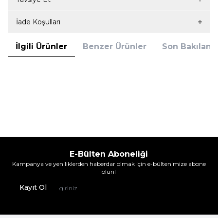
İade Koşulları
İlgili Ürünler
Benzer Ürünler
Son Bakılanla
Çekmece
18'Li Çorap Askeri Çorap Siyah
732,90
TL
%
25
549,95
TL
İndirim
E-Bülten Aboneliği
Kampanya ve yeniliklerden haberdar olmak için e-bültenimize abone
olun!
Kayıt Ol