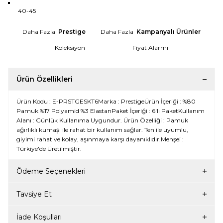
40-45
Daha Fazla
Prestige
Daha Fazla
Kampanyalı Ürünler
Koleksiyon
Fiyat Alarmı
Ürün Özellikleri
Ürün Kodu : E-PRSTGESKT6Marka : PrestigeÜrün İçeriği : %80
Pamuk %17 Polyamid %3 ElastanPaket İçeriği : 6'lı PaketKullanım
Alanı : Günlük Kullanıma Uygundur. Ürün Özelliği : Pamuk
ağırlıklı kumaşı ile rahat bir kullanım sağlar. Ten ile uyumlu,
giyimi rahat ve kolay, aşınmaya karşı dayanıklıdır.Menşei :
Türkiye'de Üretilmiştir.
Ödeme Seçenekleri
Tavsiye Et
İade Koşulları