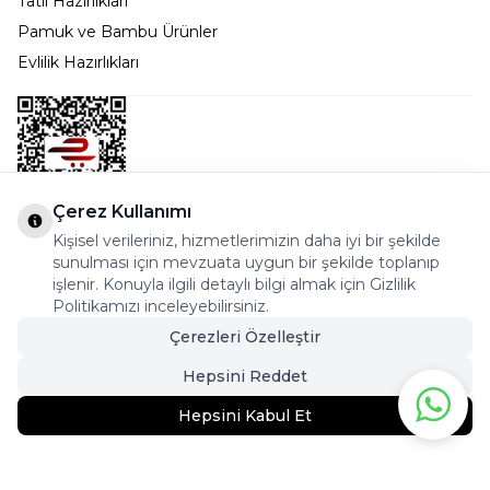
Tatil Hazırlıkları
Pamuk ve Bambu Ürünler
Evlilik Hazırlıkları
Çerez Kullanımı
Kişisel verileriniz, hizmetlerimizin daha iyi bir şekilde
Bostancı Mah. Dar yol Sok. Safir sitesi 5/1 B Blok
sunulması için mevzuata uygun bir şekilde toplanıp
Kadıköy - İSTANBUL
işlenir. Konuyla ilgili detaylı bilgi almak için Gizlilik
Politikamızı inceleyebilirsiniz.
info@cekmeceonline.com
Çerezleri Özelleştir
05462356323 - 0546CEKMECE
Hepsini Reddet
Hepsini Kabul Et
239,93
TL
199,95
TL
Sepete Ekle