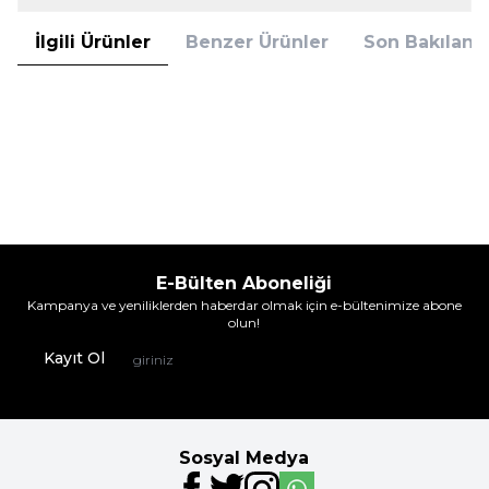
İlgili Ürünler
Benzer Ürünler
Son Bakılanla
Prestige
Prestıge 6'Lı Çorap Siyah
239,93
TL
%
17
199,95
TL
İndirim
E-Bülten Aboneliği
Kampanya ve yeniliklerden haberdar olmak için e-bültenimize abone
olun!
Kayıt Ol
Sosyal Medya