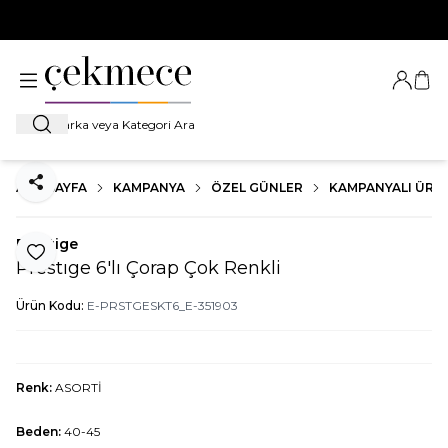
500 TL VE ÜZERİ TÜM ALIŞVERİŞLERDE
KARGO BEDAVA!
Giriş Ya
Sep
Ara
ANA SAYFA
KAMPANYA
ÖZEL GÜNLER
KAMPANYALI ÜRÜ
Paylaş
Prestige
Favoriye Ekle
Prestıge 6'lı Çorap Çok Renkli
Ürün Kodu:
E-PRSTGESKT6_E-351903
Renk:
ASORTİ
Beden:
40-45