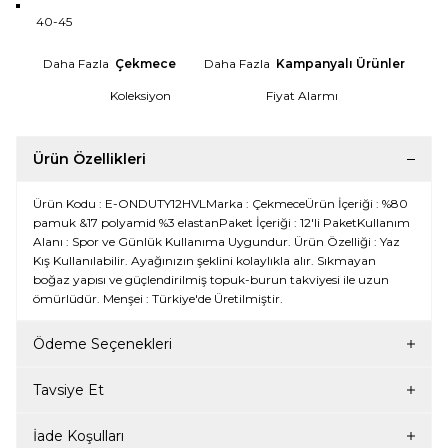
40-45
Daha Fazla
Çekmece
Daha Fazla
Kampanyalı Ürünler
Koleksiyon
Fiyat Alarmı
Ürün Özellikleri
Ürün Kodu : E-ONDUTY12HVLMarka : ÇekmeceÜrün İçeriği : %80
pamuk &17 polyamid %3 elastanPaket İçeriği : 12'li PaketKullanım
Alanı : Spor ve Günlük Kullanıma Uygundur. Ürün Özelliği : Yaz
Kış Kullanılabilir. Ayağınızın şeklini kolaylıkla alır. Sıkmayan
boğaz yapısı ve güçlendirilmiş topuk-burun takviyesi ile uzun
ömürlüdür. Menşei : Türkiye'de Üretilmiştir.
Ödeme Seçenekleri
Tavsiye Et
İade Koşulları