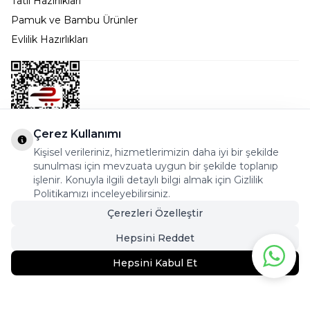
Tatil Hazırlıkları
Pamuk ve Bambu Ürünler
Evlilik Hazırlıkları
Çerez Kullanımı
Kişisel verileriniz, hizmetlerimizin daha iyi bir şekilde
Bostancı Mah. Dar yol Sok. Safir sitesi 5/1 B Blok
sunulması için mevzuata uygun bir şekilde toplanıp
Kadıköy - İSTANBUL
işlenir. Konuyla ilgili detaylı bilgi almak için Gizlilik
Politikamızı inceleyebilirsiniz.
info@cekmeceonline.com
Çerezleri Özelleştir
05462356323 - 0546CEKMECE
Hepsini Reddet
Hepsini Kabul Et
586,90
TL
439,95
TL
Sepete Ekle