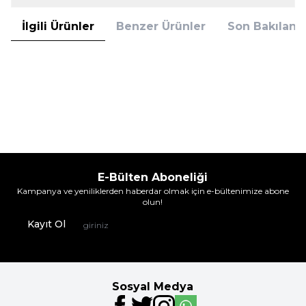
İlgili Ürünler
Benzer Ürünler
Son Bakılanla
Çekmece
12'Li Havlu Askeri Çorap Siyah
586,90
TL
%
25
439,95
TL
İndirim
E-Bülten Aboneliği
Kampanya ve yeniliklerden haberdar olmak için e-bültenimize abone
olun!
Kayıt Ol
Sosyal Medya