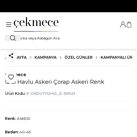
500 TL VE ÜZERİ TÜM ALIŞVERİŞLERDE
KARGO BEDAVA!
Giriş Ya
Sep
Ara
ANA SAYFA
KAMPANYA
ÖZEL GÜNLER
KAMPANYALI ÜRÜ
Paylaş
Çekmece
Favoriye Ekle
12'Li Havlu Askeri Çorap Askeri Renk
Ürün Kodu:
E-ONDUTY12HVL_E-351923
Renk:
ASKERI
Beden:
40-45