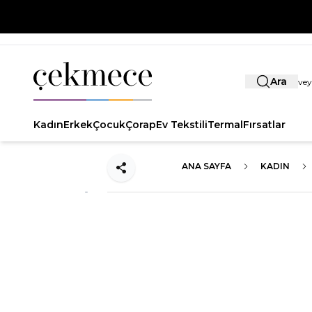
Ara
Kadın
Erkek
Çocuk
Çorap
Ev Tekstili
Termal
Fırsatlar
ANA SAYFA
KADIN
Paylaş