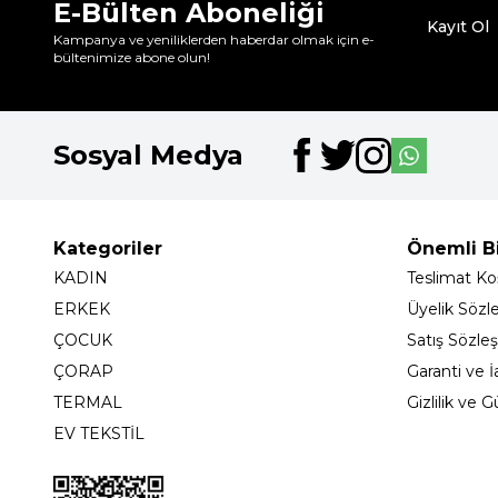
E-Bülten Aboneliği
Kayıt Ol
Kampanya ve yeniliklerden haberdar olmak için e-
bültenimize abone olun!
Sosyal Medya
Kategoriler
Önemli Bi
KADIN
Teslimat Koş
ERKEK
Üyelik Sözl
ÇOCUK
Satış Sözle
ÇORAP
Garanti ve İ
TERMAL
Gizlilik ve 
EV TEKSTİL