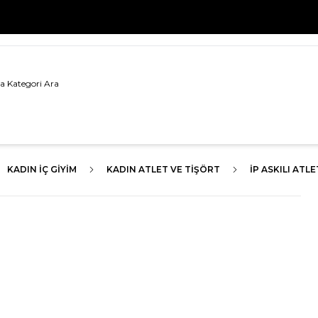
500 TL VE ÜZERİ TÜM ALIŞVERİŞLERDE
KARGO BEDAVA!
KADIN İÇ GIYIM
KADIN ATLET VE TIŞÖRT
İP ASKILI ATLE