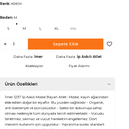
Renk:
KREM
Beden:
M
S
M
L
XL
2XL
Sepete Ekle
Favoriye Ek
Daha Fazla
İmer
Daha Fazla
İp Askılı Atlet
Koleksiyon
Fiyat Alarmı
Ürün Özellikleri
İmer 1237 İp Askılı Modal Bayan Atlet- Modal, kayın ağacından
elde edilen doğal bir elyaftır. Bu yüzden sağlıklıdır.- Organik,
anti bakteriyel ve pürüzsüzdür.- İpeksi bir dokunuşa sahip
olması nedeniyle tüm dünyada tercih edilmektedir.- Vücudu
terletmez, sıkmaz ve vücut hareketini engellemez. Dört
mevsim kullanım için uygundur.- Yıpranma süresi, standart