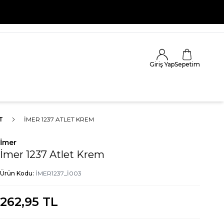
Giriş Yap
Sepetim
T
İMER 1237 ATLET KREM
İmer
İmer 1237 Atlet Krem
Ürün Kodu:
İMER1237_İ003
262,95
TL