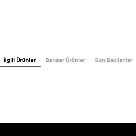
İlgili Ürünler
Benzer Ürünler
Son Bakılanlar
tlet Siyah
L