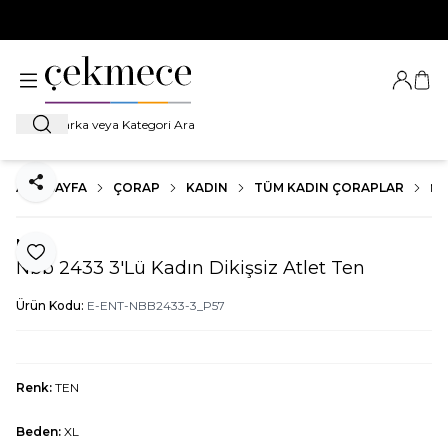
500 TL VE ÜZERİ TÜM ALIŞVERİŞLERDE
KARGO BEDAVA!
Giriş Ya
Sep
Ara
ANA SAYFA
ÇORAP
KADIN
TÜM KADIN ÇORAPLAR
NB
Paylaş
Nbb
Favoriye Ekle
Nbb 2433 3'Lü Kadın Dikişsiz Atlet Ten
Ürün Kodu:
E-ENT-NBB2433-3_P57
Renk:
TEN
Beden:
XL