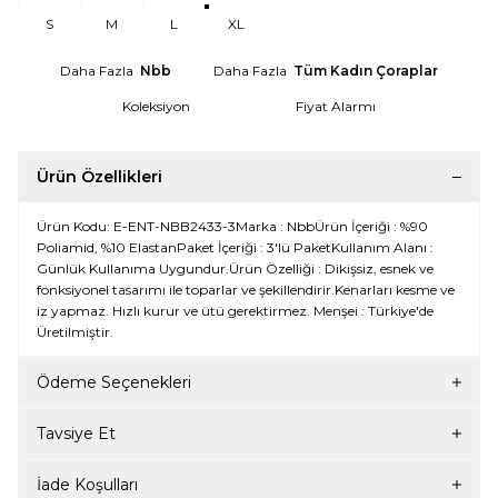
S
M
L
XL
Daha Fazla
Nbb
Daha Fazla
Tüm Kadın Çoraplar
Koleksiyon
Fiyat Alarmı
Ürün Özellikleri
Ürün Kodu: E-ENT-NBB2433-3Marka : NbbÜrün İçeriği : %90
Poliamid, %10 ElastanPaket İçeriği : 3'lü PaketKullanım Alanı :
Günlük Kullanıma Uygundur.Ürün Özelliği : Dikişsiz, esnek ve
fonksiyonel tasarımı ile toparlar ve şekillendirir.Kenarları kesme ve
iz yapmaz. Hızlı kurur ve ütü gerektirmez. Menşei : Türkiye'de
Üretilmiştir.
Ödeme Seçenekleri
Tavsiye Et
İade Koşulları