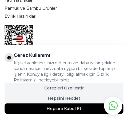
Tatil Hazırlıkları
Pamuk ve Bambu Ürünler
Evlilik Hazırlıkları
Çerez Kullanımı
Kişisel verileriniz, hizmetlerimizin daha iyi bir şekilde
Bostancı Mah. Dar yol Sok. Safir sitesi 5/1 B Blok
sunulması için mevzuata uygun bir şekilde toplanıp
Kadıköy - İSTANBUL
işlenir. Konuyla ilgili detaylı bilgi almak için Gizlilik
Politikamızı inceleyebilirsiniz.
info@cekmeceonline.com
Çerezleri Özelleştir
05462356323 - 0546CEKMECE
Hepsini Reddet
Hepsini Kabul Et
1.044,95
TL
699,95
TL
Sepete Ekle