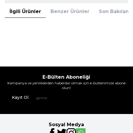
İlgili Ürünler
Benzer Ürünler
Son Bakılanla
Nbb
Nbb
Nbb 2433 3'Lü Kadın Dikişsiz Atlet
Nbb 2433 3'Lü Kadın Dikişsiz Atlet
Beyaz
Siyah
1.044,95
TL
1.044,95
TL
%
33
%
33
699,95
TL
699,95
TL
İndirim
İndirim
E-Bülten Aboneliği
Kampanya ve yeniliklerden haberdar olmak için e-bültenimize abone
olun!
Kayıt Ol
Sosyal Medya