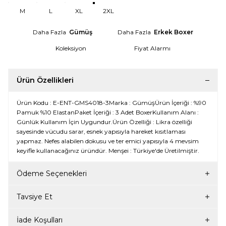
M
L
XL
2XL
Daha Fazla
Gümüş
Daha Fazla
Erkek Boxer
Koleksiyon
Fiyat Alarmı
Ürün Özellikleri
Ürün Kodu : E-ENT-GMS4018-3Marka : GümüşÜrün İçeriği : %90
Pamuk %10 ElastanPaket İçeriği : 3 Adet BoxerKullanım Alanı :
Günlük Kullanım İçin Uygundur.Ürün Özelliği : Likra özelliği
sayesinde vücudu sarar, esnek yapısıyla hareket kısıtlaması
yapmaz. Nefes alabilen dokusu ve ter emici yapısıyla 4 mevsim
keyifle kullanacağınız üründür. Menşei : Türkiye'de Üretilmiştir.
Ödeme Seçenekleri
Tavsiye Et
İade Koşulları