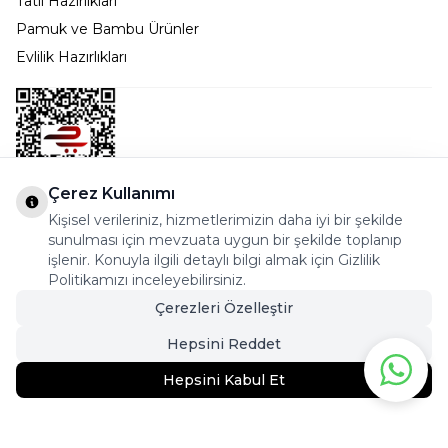
Tatil Hazırlıkları
Pamuk ve Bambu Ürünler
Evlilik Hazırlıkları
Çerez Kullanımı
Kişisel verileriniz, hizmetlerimizin daha iyi bir şekilde
Bostancı Mah. Dar yol Sok. Safir sitesi 5/1 B Blok
sunulması için mevzuata uygun bir şekilde toplanıp
Kadıköy - İSTANBUL
işlenir. Konuyla ilgili detaylı bilgi almak için Gizlilik
Politikamızı inceleyebilirsiniz.
info@cekmeceonline.com
Çerezleri Özelleştir
05462356323 - 0546CEKMECE
Hepsini Reddet
Hepsini Kabul Et
439,90
TL
329,95
TL
Sepete Ekle