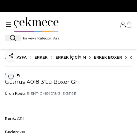
500 TL VE ÜZERİ TÜM ALIŞVERİŞLERDE
KARGO BEDAVA!
Giriş Ya
Sep
Ara
ANA SAYFA
ERKEK
ERKEK İÇ GIYIM
ERKEK BOXER
GÜM
Paylaş
Gümüş
Favoriye Ekle
Gümüş 4018 3'Lü Boxer Gri
Ürün Kodu:
E-ENT-GMS4018-3_E-351911
Renk:
GRİ
Beden:
2XL