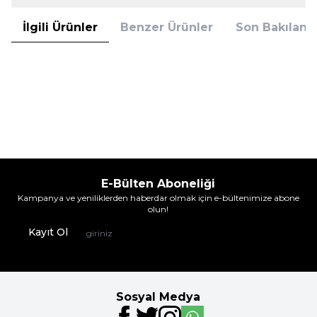
İlgili Ürünler
Benzer Ürünler
Son Bakılanla
Gümüş
Gümüş
Gümüş 4018 3'lü Boxer Çok Renkli
Gümüş 4018 3'Lü Boxer Beyaz
439,90
TL
439,90
TL
%
25
%
25
329,95
TL
329,95
TL
İndirim
İndirim
E-Bülten Aboneliği
Kampanya ve yeniliklerden haberdar olmak için e-bültenimize abone
olun!
Kayıt Ol
Sosyal Medya