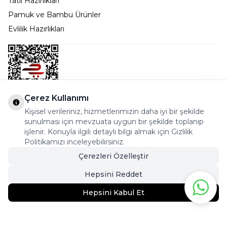
Tatil Hazırlıkları
Pamuk ve Bambu Ürünler
Evlilik Hazırlıkları
Çerez Kullanımı
Kişisel verileriniz, hizmetlerimizin daha iyi bir şekilde
Bostancı Mah. Dar yol Sok. Safir sitesi 5/1 B Blok
sunulması için mevzuata uygun bir şekilde toplanıp
Kadıköy - İSTANBUL
işlenir. Konuyla ilgili detaylı bilgi almak için Gizlilik
Politikamızı inceleyebilirsiniz.
info@cekmeceonline.com
Çerezleri Özelleştir
05462356323 - 0546CEKMECE
Hepsini Reddet
Hepsini Kabul Et
439,90
TL
329,95
TL
Sepete Ekle