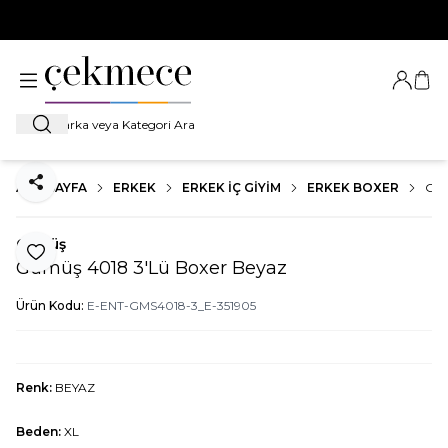
500 TL VE ÜZERİ TÜM ALIŞVERİŞLERDE
KARGO BEDAVA!
Giriş Ya
Sep
Ara
ANA SAYFA
ERKEK
ERKEK İÇ GIYIM
ERKEK BOXER
GÜM
Paylaş
Gümüş
Favoriye Ekle
Gümüş 4018 3'Lü Boxer Beyaz
Ürün Kodu:
E-ENT-GMS4018-3_E-351905
Renk:
BEYAZ
Beden:
XL