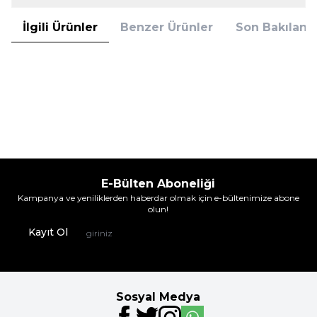
İlgili Ürünler
Benzer Ürünler
Son Bakılanla
Gümüş
Gümüş
Gümüş 4018 3'lü Boxer Çok Renkli
Gümüş 4018 3'Lü Boxer Gri
439,90
TL
439,90
TL
%
25
%
25
329,95
TL
329,95
TL
İndirim
İndirim
E-Bülten Aboneliği
Kampanya ve yeniliklerden haberdar olmak için e-bültenimize abone
olun!
Kayıt Ol
Sosyal Medya