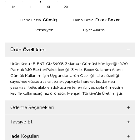
M
L
XL
2XL
Daha Fazla
Gümüş
Daha Fazla
Erkek Boxer
Koleksiyon
Fiyat Alarmı
Ürün Özellikleri
Ürün Kodu : E-ENT-GMS4018-3Marka : GümüşÜrün İçeriği : %90
Pamuk %10 ElastanPaket İçeriği : 3 Adet BoxerKullanım Alanı :
Günlük Kullanım İçin Uygundur.Ürün Özelliği : Likra özelliği
sayesinde vücudu sarar, esnek yapısıyla hareket kısıtlaması
yapmaz. Nefes alabilen dokusu ve ter emici yapısıyla 4 mevsim
keyifle kullanacağınız üründür. Menşei : Türkiye'de Üretilmiştir.
Ödeme Seçenekleri
Tavsiye Et
İade Koşulları