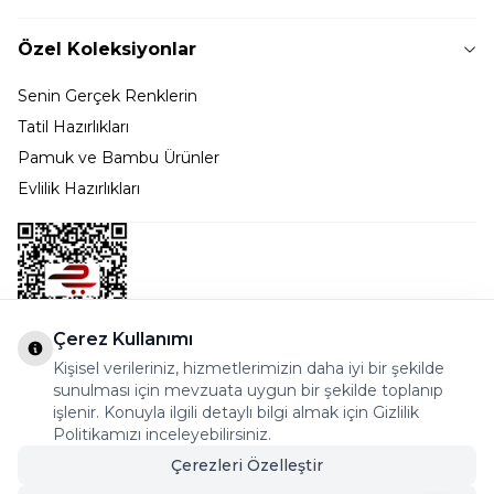
Özel Koleksiyonlar
Senin Gerçek Renklerin
Tatil Hazırlıkları
Pamuk ve Bambu Ürünler
Evlilik Hazırlıkları
Çerez Kullanımı
Kişisel verileriniz, hizmetlerimizin daha iyi bir şekilde
Bostancı Mah. Dar yol Sok. Safir sitesi 5/1 B Blok
sunulması için mevzuata uygun bir şekilde toplanıp
Kadıköy - İSTANBUL
işlenir. Konuyla ilgili detaylı bilgi almak için Gizlilik
Politikamızı inceleyebilirsiniz.
info@cekmeceonline.com
Çerezleri Özelleştir
05462356323 - 0546CEKMECE