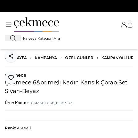
500 TL VE ÜZERİ TÜM ALIŞVERİŞLERDE
KARGO BEDAVA!
Giriş Ya
Sep
Ara
ANA SAYFA
KAMPANYA
ÖZEL GÜNLER
KAMPANYALI ÜRÜ
Paylaş
Çekmece
Favoriye Ekle
Çekmece 6&prime;lı Kadın Karısık Çorap Set
Siyah-Beyaz
Ürün Kodu:
E-CKMKUTUK6_E-351903
Renk:
ASORTİ