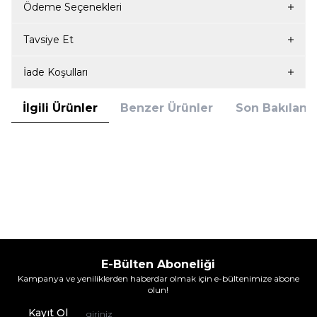
Ödeme Seçenekleri
Tavsiye Et
İade Koşulları
İlgili Ürünler
Benzer Ürünler
Son Bakılanla
Çekmece
Çekmece 6'Lı Kadın Karısık Çorap
Set Siyah
269,90
TL
%
26
199,95
TL
İndirim
E-Bülten Aboneliği
Kampanya ve yeniliklerden haberdar olmak için e-bültenimize abone
olun!
Kayıt Ol