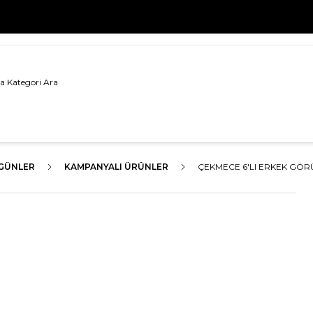
500 TL VE ÜZERİ TÜM ALIŞVERİŞLERDE
KARGO BEDAVA!
GÜNLER
KAMPANYALI ÜRÜNLER
ÇEKMECE 6'LI ERKEK GÖRÜ