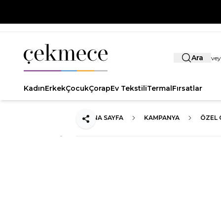
Ara
Kadın
Erkek
Çocuk
Çorap
Ev Tekstili
Termal
Fırsatlar
ANA SAYFA
KAMPANYA
ÖZEL 
Paylaş