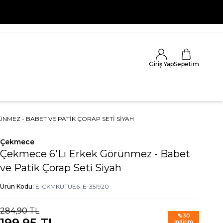
Giriş Yap
Sepetim
NMEZ - BABET VE PATIK ÇORAP SETI SIYAH
Çekmece
Çekmece 6'Lı Erkek Görünmez - Babet
ve Patik Çorap Seti Siyah
Ürün Kodu:
E-CKMKUTUE6_E-351920
284,90
TL
%
30
199,95
TL
İndirim