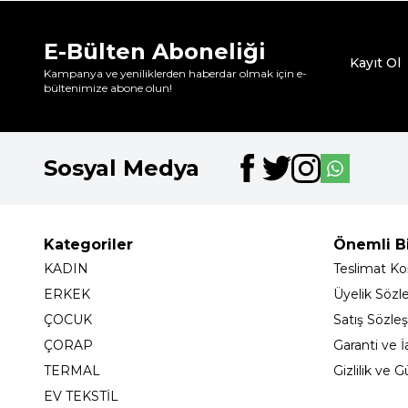
E-Bülten Aboneliği
Kayıt Ol
Kampanya ve yeniliklerden haberdar olmak için e-
bültenimize abone olun!
Sosyal Medya
Kategoriler
Önemli Bi
KADIN
Teslimat Koş
ERKEK
Üyelik Sözl
ÇOCUK
Satış Sözle
ÇORAP
Garanti ve İ
TERMAL
Gizlilik ve 
EV TEKSTİL