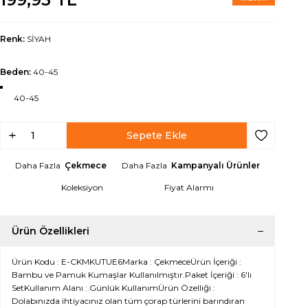
Renk:
SİYAH
Beden:
40-45
40-45
Sepete Ekle
Favoriye Ek
Daha Fazla
Çekmece
Daha Fazla
Kampanyalı Ürünler
Koleksiyon
Fiyat Alarmı
Ürün Özellikleri
Ürün Kodu : E-CKMKUTUE6Marka : ÇekmeceÜrün İçeriği :
Bambu ve Pamuk Kumaşlar Kullanılmıştır.Paket İçeriği : 6'lı
SetKullanım Alanı : Günlük KullanımÜrün Özelliği :
Dolabınızda ihtiyacınız olan tüm çorap türlerini barındıran