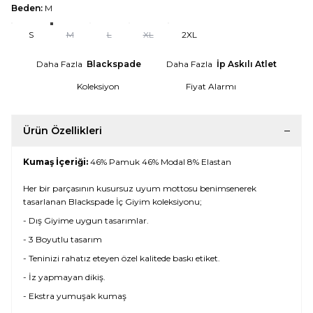
Beden:
M
S
M
L
XL
2XL
Daha Fazla
Blackspade
Daha Fazla
İp Askılı Atlet
Koleksiyon
Fiyat Alarmı
Ürün Özellikleri
Kumaş İçeriği:
46% Pamuk 46% Modal 8% Elastan
Her bir parçasının kusursuz uyum mottosu benimsenerek
tasarlanan Blackspade İç Giyim koleksiyonu;
- Dış Giyime uygun tasarımlar.
- 3 Boyutlu tasarım
- Teninizi rahatız eteyen özel kalitede baskı etiket.
- İz yapmayan dikiş.
- Ekstra yumuşak kumaş