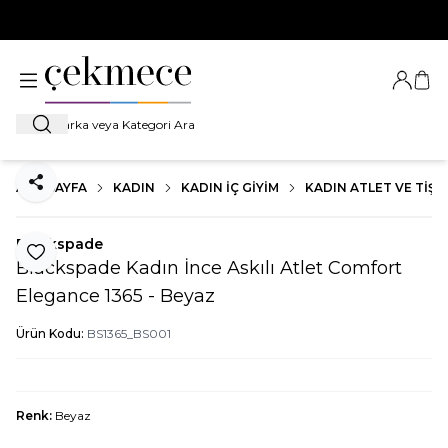
500 TL VE ÜZERİ TÜM ALIŞVERİŞLERDE
KARGO BEDAVA!
Giriş Ya
Sep
Ara
ANA SAYFA
KADIN
KADIN İÇ GIYIM
KADIN ATLET VE TIŞ
Paylaş
Blackspade
Favoriye Ekle
Blackspade Kadın İnce Askılı Atlet Comfort
Elegance 1365 - Beyaz
Ürün Kodu:
BS1365_BS001
Renk:
Beyaz