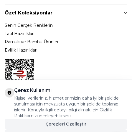
Özel Koleksiyonlar
Senin Gerçek Renklerin
Tatil Hazırlıkları
Pamuk ve Bambu Ürünler
Evlilik Hazırlıkları
Çerez Kullanımı
Kişisel verileriniz, hizmetlerimizin daha iyi bir şekilde
Bostancı Mah. Dar yol Sok. Safir sitesi 5/1 B Blok
sunulması için mevzuata uygun bir şekilde toplanıp
Kadıköy - İSTANBUL
işlenir. Konuyla ilgili detaylı bilgi almak için Gizlilik
Politikamızı inceleyebilirsiniz.
info@cekmeceonline.com
Çerezleri Özelleştir
05462356323 - 0546CEKMECE