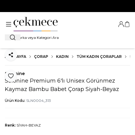
500 TL VE ÜZERİ TÜM ALIŞVERİŞLERDE
KARGO BEDAVA!
Giriş Ya
Sep
Ara
ANA SAYFA
ÇORAP
KADIN
TÜM KADIN ÇORAPLAR
SO
Paylaş
Solonine
Favoriye Ekle
Solonine Premium 6'lı Unisex Görünmez
Kaymaz Bambu Babet Çorap Siyah-Beyaz
Ürün Kodu:
SLN0004_313
Renk:
SİYAH-BEYAZ