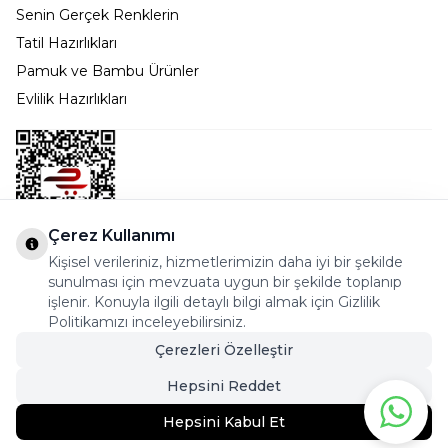
Senin Gerçek Renklerin
Tatil Hazırlıkları
Pamuk ve Bambu Ürünler
Evlilik Hazırlıkları
Çerez Kullanımı
Kişisel verileriniz, hizmetlerimizin daha iyi bir şekilde
Bostancı Mah. Dar yol Sok. Safir sitesi 5/1 B Blok
sunulması için mevzuata uygun bir şekilde toplanıp
Kadıköy - İSTANBUL
işlenir. Konuyla ilgili detaylı bilgi almak için Gizlilik
Politikamızı inceleyebilirsiniz.
info@cekmeceonline.com
Çerezleri Özelleştir
05462356323 - 0546CEKMECE
Hepsini Reddet
Hepsini Kabul Et
226,90
TL
199,95
TL
Sepete Ekle