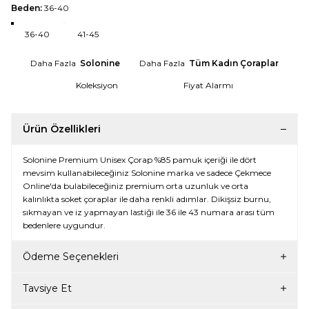
Beden:
36-40
36-40
41-45
Daha Fazla
Solonine
Daha Fazla
Tüm Kadın Çoraplar
Koleksiyon
Fiyat Alarmı
Ürün Özellikleri
Solonine Premium Unisex Çorap %85 pamuk içeriği ile dört
mevsim kullanabileceğiniz Solonine marka ve sadece Çekmece
Online'da bulabileceğiniz premium orta uzunluk ve orta
kalınlıkta soket çoraplar ile daha renkli adımlar. Dikişsiz burnu,
sıkmayan ve iz yapmayan lastiği ile 36 ile 43 numara arası tüm
bedenlere uygundur.
Ödeme Seçenekleri
Tavsiye Et