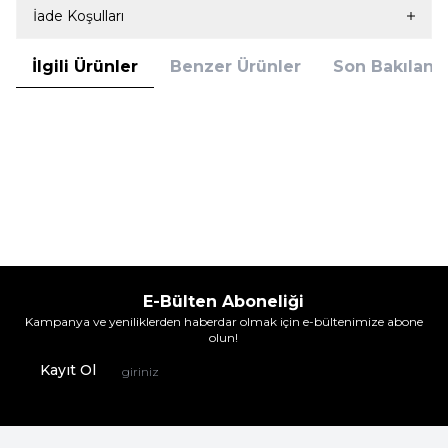
İade Koşulları
İlgili Ürünler
Benzer Ürünler
Son Bakılanla
Solonine
Solonine
Solonine Premium 6'lı Unisex
Solonine Premium 6'lı Unisex
Görünmez Kaymaz Bambu Babet
Görünmez Kaymaz Bambu Babet
Çorap Siyah
Çorap Siyah-Beyaz-Gri
226,90
TL
226,90
TL
%
12
%
12
199,95
TL
199,95
TL
İndirim
İndirim
E-Bülten Aboneliği
Kampanya ve yeniliklerden haberdar olmak için e-bültenimize abone
olun!
Kayıt Ol