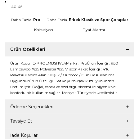
40-45
Daha Fazla
Pro
Daha Fazla
Erkek Klasik ve Spor Çoraplar
Koleksiyon
Fiyat Alarmı
Ürün Özellikleri
Ürün Kodu : E-PROLMBSHVL4Marka : ProÜrün İçeriği : %50
Lambswool %25 Polyester %25 ViisconPaket İçeriği : 4'lü
PaketKullanım Alanı : Kışlık / Outdoor / Günlük Kullanıma
UygundurÜrün Özelliği : Saf ve yumuşak kuzu yününden
üretilmiştir. Doğal, esnek ve özel örgü sistemi ile hijyenik ve
konforlu bir kullanım sağlar. Menşei : Türkiye'de Üretilmiştir.
Ödeme Seçenekleri
Tavsiye Et
İade Koşulları