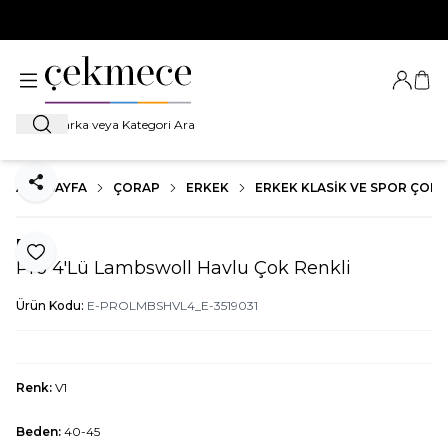
500 TL VE ÜZERİ TÜM ALIŞVERİŞLERDE
KARGO BEDAVA!
Giriş Ya
Sep
Ara
ANA SAYFA
ÇORAP
ERKEK
ERKEK KLASIK VE SPOR ÇOR
Paylaş
Pro
Favoriye Ekle
Pro 4'Lü Lambswoll Havlu Çok Renkli
Ürün Kodu:
E-PROLMBSHVL4_E-3519031
Renk:
V1
Beden:
40-45