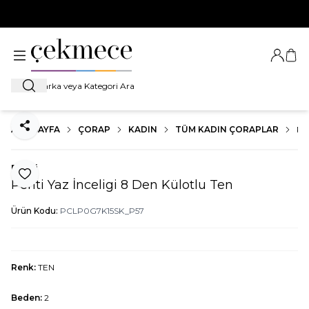
500 TL VE ÜZERİ TÜM ALIŞVERİŞLERDE
KARGO BEDAVA!
Giriş Ya
Sep
Ara
ANA SAYFA
ÇORAP
KADIN
TÜM KADIN ÇORAPLAR
PE
Paylaş
Penti
Favoriye Ekle
Penti Yaz İnceligi 8 Den Külotlu Ten
Ürün Kodu:
PCLP0G7K15SK_P57
Renk:
TEN
Beden:
2