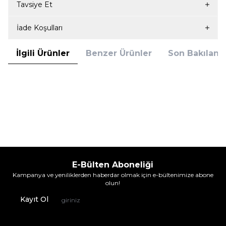
Tavsiye Et
İade Koşulları
İlgili Ürünler
Benzer Ürünler
Son Bakılanla
Penti
Penti
Penti Yaz İnceligi 8 Den Külotlu
Penti Yaz İnceligi 8 Den Külotlu
Siyah
Açık Ten
287,90
TL
287,90
TL
%
17
%
17
239,95
TL
239,95
TL
İndirim
İndirim
E-Bülten Aboneliği
Kampanya ve yeniliklerden haberdar olmak için e-bültenimize abone
olun!
Kayıt Ol