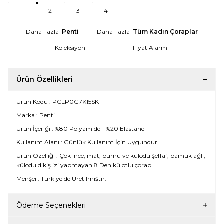
1
2
3
4
Daha Fazla
Penti
Daha Fazla
Tüm Kadın Çoraplar
Koleksiyon
Fiyat Alarmı
Ürün Özellikleri
Ürün Kodu : PCLP0G7K15SK
Marka : Penti
Ürün İçeriği : %80 Polyamide - %20 Elastane
Kullanım Alanı : Günlük Kullanım İçin Uygundur.
Ürün Özelliği : Çok ince, mat, burnu ve külodu şeffaf, pamuk ağlı,
külodu dikiş izi yapmayan 8 Den külotlu çorap.
Menşei : Türkiye'de Üretilmiştir.
Ödeme Seçenekleri