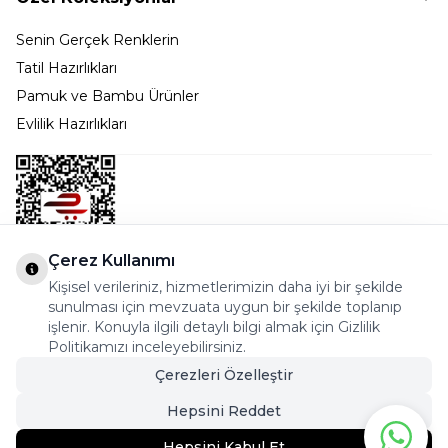
Senin Gerçek Renklerin
Tatil Hazırlıkları
Pamuk ve Bambu Ürünler
Evlilik Hazırlıkları
Çerez Kullanımı
Kişisel verileriniz, hizmetlerimizin daha iyi bir şekilde
Bostancı Mah. Dar yol Sok. Safir sitesi 5/1 B Blok
sunulması için mevzuata uygun bir şekilde toplanıp
Kadıköy - İSTANBUL
işlenir. Konuyla ilgili detaylı bilgi almak için Gizlilik
Politikamızı inceleyebilirsiniz.
info@cekmeceonline.com
Çerezleri Özelleştir
05462356323 - 0546CEKMECE
Hepsini Reddet
Hepsini Kabul Et