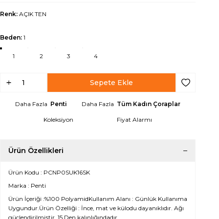
Renk:
AÇIK TEN
Beden:
1
1
2
3
4
Sepete Ekle
Favoriye Ek
Daha Fazla
Penti
Daha Fazla
Tüm Kadın Çoraplar
Koleksiyon
Fiyat Alarmı
Ürün Özellikleri
Ürün Kodu : PCNP0SUK16SK
Marka : Penti
Ürün İçeriği :%100 PolyamidKullanım Alanı : Günlük Kullanıma
Uygundur.Ürün Özelliği : İnce, mat ve külodu dayanıklıdır. Ağı
güçlendirilmiştir. 15 Den kalınlığındadır.