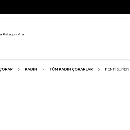
500 TL VE ÜZERİ TÜM ALIŞVERİŞLERDE
KARGO BEDAVA!
ÇORAP
KADIN
TÜM KADIN ÇORAPLAR
PENTI SÜPER