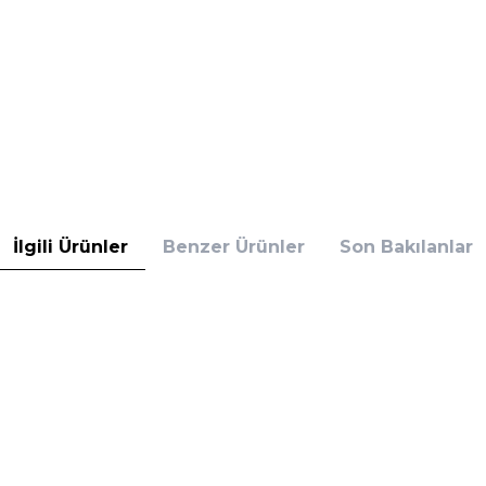
İlgili Ürünler
Benzer Ürünler
Son Bakılanlar
r Külotlu Ten
%
33
İndirim