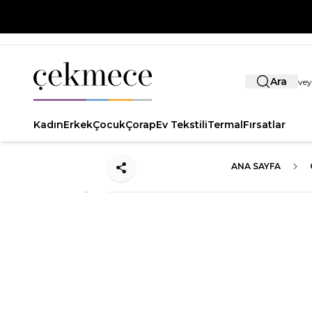
Ara
Kadın
Erkek
Çocuk
Çorap
Ev Tekstili
Termal
Fırsatlar
ANA SAYFA
Paylaş