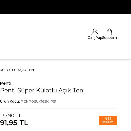
Giriş Yap
Sepetim
 KÜLOTLU AÇIK TEN
Penti
Penti Süper Külotlu Açık Ten
Ürün Kodu:
PCNP0SUK16SK_P51
137,90
TL
%
33
91,95
TL
İndirim