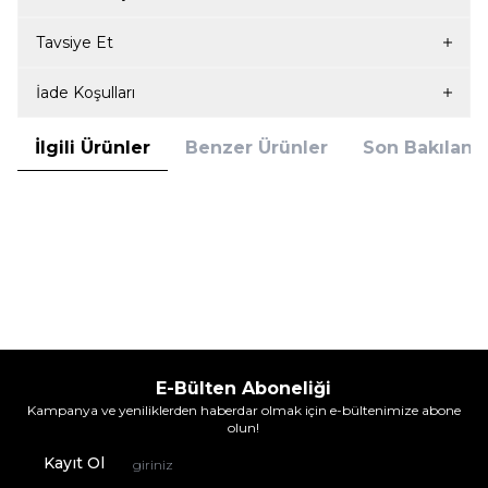
Tavsiye Et
İade Koşulları
İlgili Ürünler
Benzer Ürünler
Son Bakılanla
Penti
Penti
Penti Mikro 40 Maxi Külotlu
Penti Mikro 40 Maxi Külotlu Siyah
Lacivert (Pegasus SunExpress)
283,90
TL
283,90
TL
%
15
%
15
239,95
TL
239,95
TL
İndirim
İndirim
E-Bülten Aboneliği
Kampanya ve yeniliklerden haberdar olmak için e-bültenimize abone
olun!
Kayıt Ol