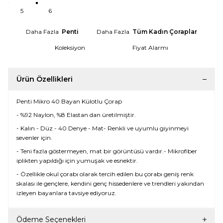
5
6
Daha Fazla
Penti
Daha Fazla
Tüm Kadın Çoraplar
Koleksiyon
Fiyat Alarmı
Ürün Özellikleri
Penti Mikro 40 Bayan Külotlu Çorap
- %92 Naylon, %8 Elastan dan üretilmiştir.
- Kalın - Düz - 40 Denye - Mat- Renkli ve uyumlu giyinmeyi
sevenler için.
- Teni fazla göstermeyen, mat bir görüntüsü vardır.- Mikrofiber
iplikten yapıldığı için yumuşak ve esnektir.
- Özellikle okul çorabı olarak tercih edilen bu çorabı geniş renk
skalası ile gençlere, kendini genç hissedenlere ve trendleri yakından
izleyen bayanlara tavsiye ediyoruz.
Ödeme Seçenekleri