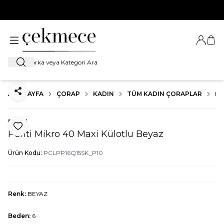
500 TL VE ÜZERİ TÜM ALIŞVERİŞLERDE
KARGO BEDAVA!
Giriş Ya
Sep
Ara
ANA SAYFA
ÇORAP
KADIN
TÜM KADIN ÇORAPLAR
PE
Paylaş
Penti
Favoriye Ekle
Penti Mikro 40 Maxi Külotlu Beyaz
Ürün Kodu:
PCLPP16Q15SK_P10
Renk:
BEYAZ
Beden:
6