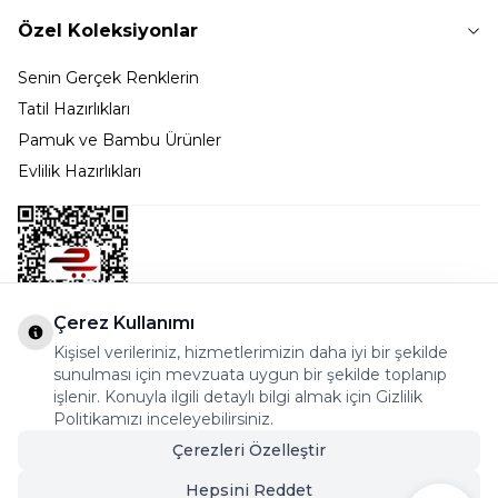
Özel Koleksiyonlar
Senin Gerçek Renklerin
Tatil Hazırlıkları
Pamuk ve Bambu Ürünler
Evlilik Hazırlıkları
Çerez Kullanımı
Kişisel verileriniz, hizmetlerimizin daha iyi bir şekilde
Bostancı Mah. Dar yol Sok. Safir sitesi 5/1 B Blok
sunulması için mevzuata uygun bir şekilde toplanıp
Kadıköy - İSTANBUL
işlenir. Konuyla ilgili detaylı bilgi almak için Gizlilik
Politikamızı inceleyebilirsiniz.
info@cekmeceonline.com
Çerezleri Özelleştir
05462356323 - 0546CEKMECE
Hepsini Reddet