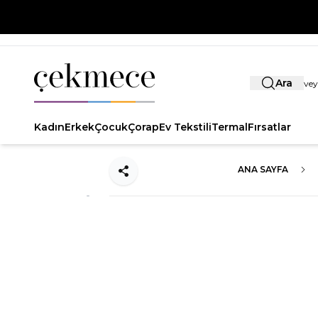
Ara
Kadın
Erkek
Çocuk
Çorap
Ev Tekstili
Termal
Fırsatlar
ANA SAYFA
Paylaş