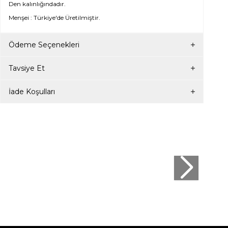
Den kalınlığındadır.
Menşei : Türkiye'de Üretilmiştir.
Ödeme Seçenekleri
Tavsiye Et
İade Koşulları
Penti
Ten
Penti Mat 20 Külotlu KUMRAL Ten
239,95
TL