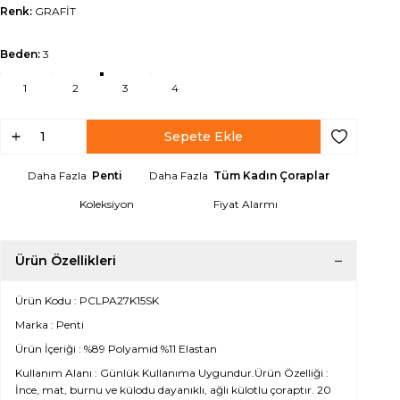
Renk:
GRAFİT
Beden:
3
1
2
3
4
Sepete Ekle
Favoriye Ek
Daha Fazla
Penti
Daha Fazla
Tüm Kadın Çoraplar
Koleksiyon
Fiyat Alarmı
Ürün Özellikleri
Ürün Kodu : PCLPA27K15SK
Marka : Penti
Ürün İçeriği : %89 Polyamid %11 Elastan
Kullanım Alanı : Günlük Kullanıma Uygundur.Ürün Özelliği :
İnce, mat, burnu ve külodu dayanıklı, ağlı külotlu çoraptır. 20