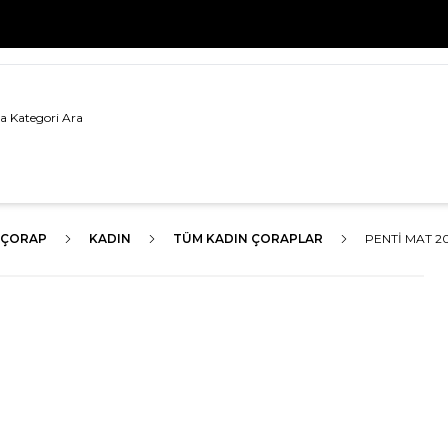
500 TL VE ÜZERİ TÜM ALIŞVERİŞLERDE
KARGO BEDAVA!
ÇORAP
KADIN
TÜM KADIN ÇORAPLAR
PENTI MAT 2