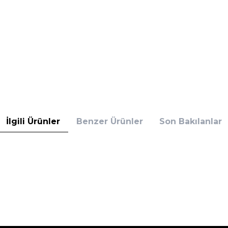
İlgili Ürünler
Benzer Ürünler
Son Bakılanlar
Penti
20 Külotlu Siyah
Penti Mat 20 Külotlu Buğday 
L
239,95
TL