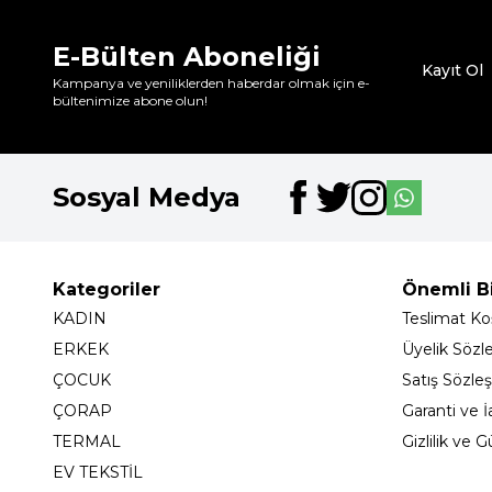
E-Bülten Aboneliği
Kayıt Ol
Kampanya ve yeniliklerden haberdar olmak için e-
bültenimize abone olun!
Sosyal Medya
Kategoriler
Önemli Bi
KADIN
Teslimat Koş
ERKEK
Üyelik Sözl
ÇOCUK
Satış Sözle
ÇORAP
Garanti ve İ
TERMAL
Gizlilik ve 
EV TEKSTİL