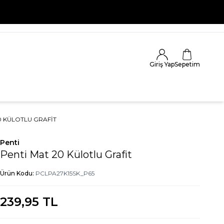
Giriş Yap
Sepetim
0 KÜLOTLU GRAFIT
Penti
Penti Mat 20 Külotlu Grafit
Ürün Kodu:
PCLPA27K15SK_P65
239,95
TL