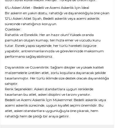
6'Lı Askeri Atlet - Bedelli ve Acemi Askerlik İçin İdeal
Bir askerin en yakın dostu, rahatlığı ve dayanıklılığıyla öne çıkan
12'Li Askeri Atlet Siyah, Bedelli askerlik veya acemi askerlik
sürecinde rahatlığınızı koruyun.
Özellikler:
Rahatlık ve Esneklik: Her an hazır olun! Yüksek oranda
pamuktan oluşan kumaşı, teri hızla emer ve vücudu kuru
tutar. Esnek yapısı sayesinde, her türlü hareketi özgürce
yapabilir, antrenmanlarınızda ve görevlerinizde maksimum
performansı sağlayabilirsiniz.
Dayanıklılık ve Güvenilirlik: Sağlam dikişler ve yüksek kaliteli
malzemelerle üretilen atlet, zorlu koşullara dayanacak şekilde
tasarlanmıştır. Her türlü iklimde size destek olacak dayanıklılığa
sahiptir.
Renk Seçenekleri: Askeri standartlara uygun renklerde
tasarlanan bu atlet, askeri disiplini ve tarzını yansıtır.
Bedelli ve Acemi Askerlik İçin Mükemmel: Bedelli askerlik veya
acemi askerlik sürecinde, uygun kıyafet seçimi önemlidir. Bu
atlet, askeri standartlara uygunluğuyla öne çıkarak, hem
rahatlığı hem de şıklığı bir araya getirir.