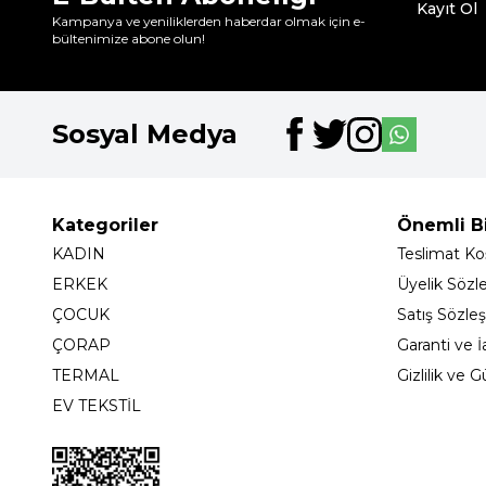
Kayıt Ol
Kampanya ve yeniliklerden haberdar olmak için e-
bültenimize abone olun!
Sosyal Medya
Kategoriler
Önemli Bi
KADIN
Teslimat Koş
ERKEK
Üyelik Sözl
ÇOCUK
Satış Sözle
ÇORAP
Garanti ve İ
TERMAL
Gizlilik ve 
EV TEKSTİL