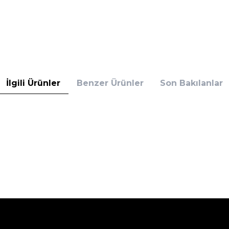
İlgili Ürünler
Benzer Ürünler
Son Bakılanlar
Çekmece
 Atlet Askeri Renk
6'Lı Atlet Askeri Haki Yeşil
626,90
TL
%
25
TL
469,95
TL
İndirim