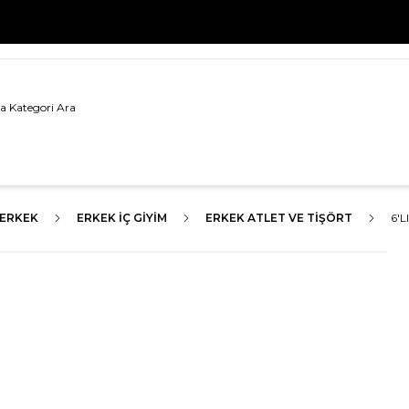
500 TL VE ÜZERİ TÜM ALIŞVERİŞLERDE
KARGO BEDAVA!
ERKEK
ERKEK İÇ GIYIM
ERKEK ATLET VE TIŞÖRT
6'L