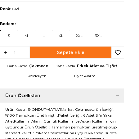
Renk:
GRİ
Beden:
S
S
M
L
XL
2XL
3XL
Sepete Ekle
Favoriye Ek
Daha Fazla
Çekmece
Daha Fazla
Erkek Atlet ve Tişört
Koleksiyon
Fiyat Alarmı
Ürün Özellikleri
Ürün Kodu : E-ONDUTY6ATLV1Marka : ÇekmeceÜrün İçeriği :
%100 Pamuktan Üretilmiştir.Paket İçeriği : 6 Adet Sıfır Yaka
AtletKullanım Alanı : Günlük Kullanım ve Askeri Kullanım için
uygundur.Ürün Özelliği : Tamamen pamuktan üretilmiş olup
standart kalıptır. Yıkama talimatlarına uygun yıkandığı sürece
uzun süreli kullanılabilir.Menşei : Türkiye'de Üretilmiştir.