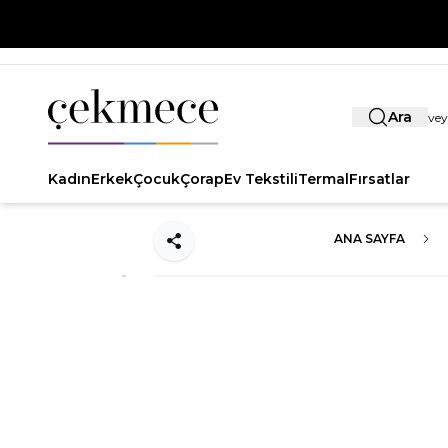
Ara
Kadın
Erkek
Çocuk
Çorap
Ev Tekstili
Termal
Fırsatlar
ANA SAYFA
Paylaş