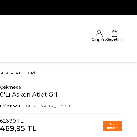
Giriş Yap
Sepetim
I ASKERI ATLET GRI
Çekmece
6'Lı Askeri Atlet Gri
Ürün Kodu:
E-ONDUTY6ATLV1_E-351911
626,90
TL
%
25
469,95
TL
İndirim