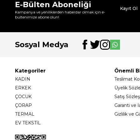
E-Bülten Aboneliği
Kayıt Ol
Kampanya ve yeniliklerden haberdar olmak için e-
bültenimize abone olun!
Sosyal Medya
Kategoriler
Önemli Bi
KADIN
Teslimat Koş
ERKEK
Üyelik Sözl
ÇOCUK
Satış Sözle
ÇORAP
Garanti ve İ
TERMAL
Gizlilik ve 
EV TEKSTİL