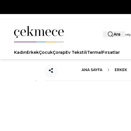
Ara
Kadın
Erkek
Çocuk
Çorap
Ev Tekstili
Termal
Fırsatlar
ANA SAYFA
ERKEK
Paylaş