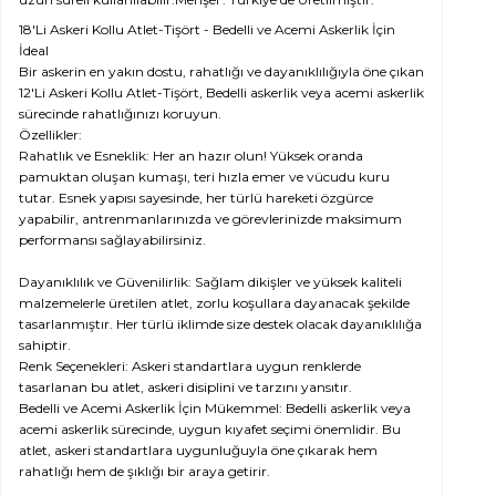
18'Li Askeri Kollu Atlet-Tişört - Bedelli ve Acemi Askerlik İçin
İdeal
Bir askerin en yakın dostu, rahatlığı ve dayanıklılığıyla öne çıkan
12'Li Askeri Kollu Atlet-Tişört, Bedelli askerlik veya acemi askerlik
sürecinde rahatlığınızı koruyun.
Özellikler:
Rahatlık ve Esneklik: Her an hazır olun! Yüksek oranda
pamuktan oluşan kumaşı, teri hızla emer ve vücudu kuru
tutar. Esnek yapısı sayesinde, her türlü hareketi özgürce
yapabilir, antrenmanlarınızda ve görevlerinizde maksimum
performansı sağlayabilirsiniz.
Dayanıklılık ve Güvenilirlik: Sağlam dikişler ve yüksek kaliteli
malzemelerle üretilen atlet, zorlu koşullara dayanacak şekilde
tasarlanmıştır. Her türlü iklimde size destek olacak dayanıklılığa
sahiptir.
Renk Seçenekleri: Askeri standartlara uygun renklerde
tasarlanan bu atlet, askeri disiplini ve tarzını yansıtır.
Bedelli ve Acemi Askerlik İçin Mükemmel: Bedelli askerlik veya
acemi askerlik sürecinde, uygun kıyafet seçimi önemlidir. Bu
atlet, askeri standartlara uygunluğuyla öne çıkarak hem
rahatlığı hem de şıklığı bir araya getirir.