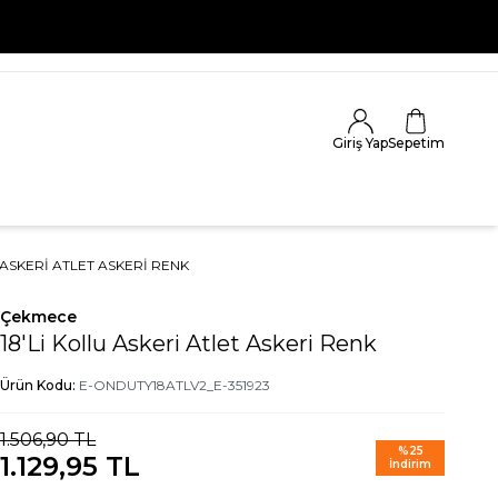
Giriş Yap
Sepetim
 ASKERI ATLET ASKERI RENK
Çekmece
18'Li Kollu Askeri Atlet Askeri Renk
Ürün Kodu:
E-ONDUTY18ATLV2_E-351923
1.506,90
TL
%
25
1.129,95
TL
İndirim