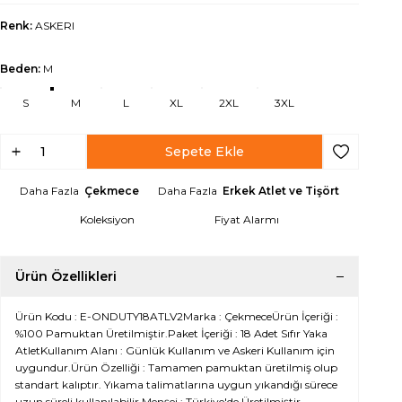
Renk:
ASKERI
Beden:
M
S
M
L
XL
2XL
3XL
Sepete Ekle
Favoriye Ek
Daha Fazla
Çekmece
Daha Fazla
Erkek Atlet ve Tişört
Koleksiyon
Fiyat Alarmı
Ürün Özellikleri
Ürün Kodu : E-ONDUTY18ATLV2Marka : ÇekmeceÜrün İçeriği :
%100 Pamuktan Üretilmiştir.Paket İçeriği : 18 Adet Sıfır Yaka
AtletKullanım Alanı : Günlük Kullanım ve Askeri Kullanım için
uygundur.Ürün Özelliği : Tamamen pamuktan üretilmiş olup
standart kalıptır. Yıkama talimatlarına uygun yıkandığı sürece
uzun süreli kullanılabilir.Menşei : Türkiye'de Üretilmiştir.