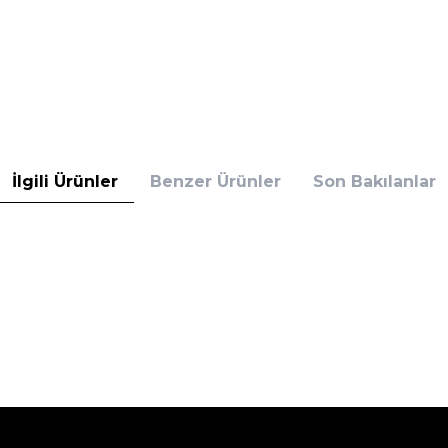
İlgili Ürünler
Benzer Ürünler
Son Bakılanlar
Çekmece
 Askeri Atlet Siyah
18'Li Kollu Askeri Atlet Haki Yeş
1.506,90
TL
%
25
TL
1.129,95
TL
İndirim