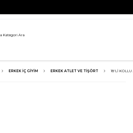
500 TL VE ÜZERİ TÜM ALIŞVERİŞLERDE
KARGO BEDAVA!
ERKEK İÇ GIYIM
ERKEK ATLET VE TIŞÖRT
18'LI KOLLU