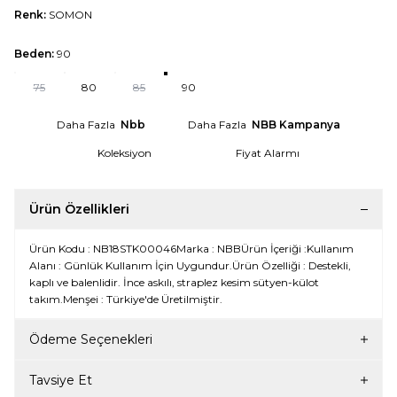
Renk:
SOMON
Beden:
90
75
80
85
90
Daha Fazla
Nbb
Daha Fazla
NBB Kampanya
Koleksiyon
Fiyat Alarmı
Ürün Özellikleri
Ürün Kodu : NB18STK00046Marka : NBBÜrün İçeriği :Kullanım
Alanı : Günlük Kullanım İçin Uygundur.Ürün Özelliği : Destekli,
kaplı ve balenlidir. İnce askılı, straplez kesim sütyen-külot
takım.Menşei : Türkiye'de Üretilmiştir.
Ödeme Seçenekleri
Tavsiye Et