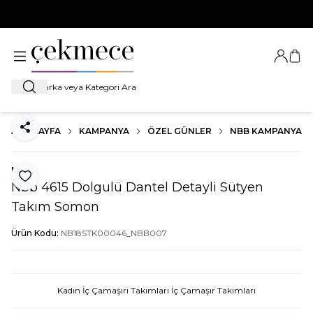
500 TL VE ÜZERİ TÜM ALIŞVERİŞLERDE
KARGO BEDAVA!
Giriş Ya
Sep
Ara
ANA SAYFA
KAMPANYA
ÖZEL GÜNLER
NBB KAMPANYA
Paylaş
Nbb
Favoriye Ekle
Nbb 4615 Dolgulü Dantel Detayli Sütyen
Takım Somon
Ürün Kodu:
NB18STK00046_NBB007
Kadın İç Çamaşırı Takımları İç Çamaşır Takımları