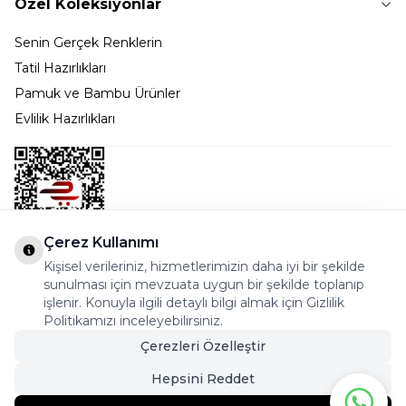
Özel Koleksiyonlar
Senin Gerçek Renklerin
Tatil Hazırlıkları
Pamuk ve Bambu Ürünler
Evlilik Hazırlıkları
Çerez Kullanımı
Kişisel verileriniz, hizmetlerimizin daha iyi bir şekilde
Bostancı Mah. Dar yol Sok. Safir sitesi 5/1 B Blok
sunulması için mevzuata uygun bir şekilde toplanıp
Kadıköy - İSTANBUL
işlenir. Konuyla ilgili detaylı bilgi almak için Gizlilik
Politikamızı inceleyebilirsiniz.
info@cekmeceonline.com
Çerezleri Özelleştir
05462356323 - 0546CEKMECE
Hepsini Reddet