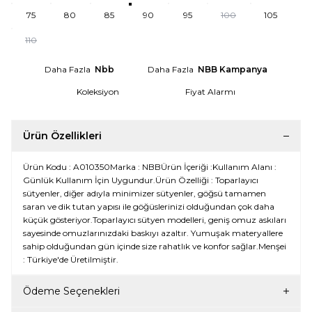
75
80
85
90
95
100
105
110
Daha Fazla
Nbb
Daha Fazla
NBB Kampanya
Koleksiyon
Fiyat Alarmı
Ürün Özellikleri
Ürün Kodu : A010350Marka : NBBÜrün İçeriği :Kullanım Alanı :
Günlük Kullanım İçin Uygundur.Ürün Özelliği : Toparlayıcı
sütyenler, diğer adıyla minimizer sütyenler, göğsü tamamen
saran ve dik tutan yapısı ile göğüslerinizi olduğundan çok daha
küçük gösteriyor.Toparlayıcı sütyen modelleri, geniş omuz askıları
sayesinde omuzlarınızdaki baskıyı azaltır. Yumuşak materyallere
sahip olduğundan gün içinde size rahatlık ve konfor sağlar.Menşei
: Türkiye'de Üretilmiştir.
Ödeme Seçenekleri