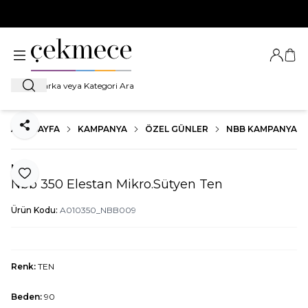
500 TL VE ÜZERİ TÜM ALIŞVERİŞLERDE
KARGO BEDAVA!
Giriş Ya
Sep
Ara
ANA SAYFA
KAMPANYA
ÖZEL GÜNLER
NBB KAMPANYA
Paylaş
Nbb
Favoriye Ekle
Nbb 350 Elestan Mikro.Sütyen Ten
Ürün Kodu:
A010350_NBB009
Renk:
TEN
Beden:
90