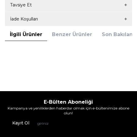
Tavsiye Et
İade Koşulları
İlgili Ürünler
Benzer Ürünler
Son Bakılanla
Nbb
Nbb
Nbb 350 Elestan Mikro.Sütyen
Nbb 350 Elestan Mikro.Sütyen
Siyah
Beyaz
531,25
TL
531,25
TL
%
6
%
6
499,95
TL
499,95
TL
İndirim
İndirim
E-Bülten Aboneliği
Kampanya ve yeniliklerden haberdar olmak için e-bültenimize abone
olun!
Kayıt Ol