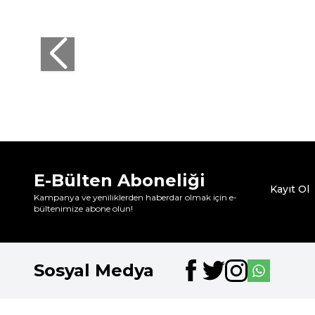
Nbb
Nbb
Nbb 3520 Eles. Mikro Dol. Sütyen Siyah
Nbb 3520 E
608,25
TL
608,25
TL
%
24
459,95
TL
459,95
İndirim
E-Bülten Aboneliği
Kayıt Ol
Kampanya ve yeniliklerden haberdar olmak için e-
bültenimize abone olun!
Sosyal Medya