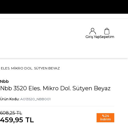
Giriş Yap
Sepetim
 ELES. MIKRO DOL. SÜTYEN BEYAZ
Nbb
Nbb 3520 Eles. Mikro Dol. Sütyen Beyaz
Ürün Kodu:
A013520_NBB001
608,25
TL
%
24
459,95
TL
İndirim