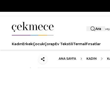
Ara
Kadın
Erkek
Çocuk
Çorap
Ev Tekstili
Termal
Fırsatlar
ANA SAYFA
KADIN
K
Paylaş