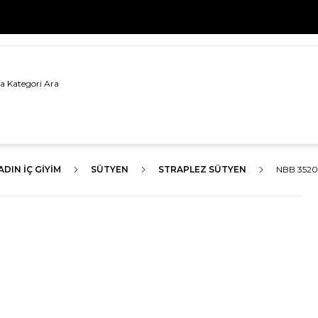
500 TL VE ÜZERİ TÜM ALIŞVERİŞLERDE
KARGO BEDAVA!
ADIN İÇ GIYIM
SÜTYEN
STRAPLEZ SÜTYEN
NBB 3520