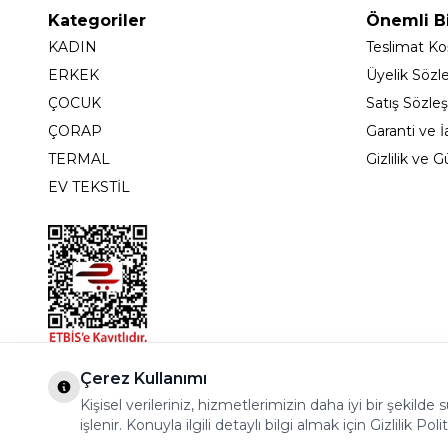
Kategoriler
Önemli Bi
KADIN
Teslimat Koş
ERKEK
Üyelik Sözl
ÇOCUK
Satış Sözle
ÇORAP
Garanti ve İ
TERMAL
Gizlilik ve 
EV TEKSTİL
Bostancı Mah. Dar yol Sok. Safir sitesi 5/1 B Blok K
Çerez Kullanımı
Kişisel verileriniz, hizmetlerimizin daha iyi bir şekil
işlenir. Konuyla ilgili detaylı bilgi almak için Gizlilik Poli