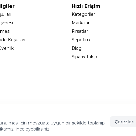
lgiler
Hızlı Erişim
ulları
Kategoriler
eşmesi
Markalar
şmesi
Fırsatlar
ade Koşulları
Sepetim
Güvenlik
Blog
Sipariş Takip
adıköy - İSTANBUL
info@cekmeceonline.com
05462356
Çerezleri 
de sunulması için mevzuata uygun bir şekilde toplanıp
tikamızı inceleyebilirsiniz.