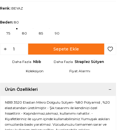
Renk:
BEYAZ
Beden:
80
75
80
85
90
Sepete Ekle
Favoriye Ek
Daha Fazla
Nbb
Daha Fazla
Straplez Sütyen
Koleksiyon
Fiyat Alarmı
Ürün Özellikleri
NBB 3520 Elastan Mikro Dolgulu Sütyen- %80 Polyamid , %20
elastatandan üretilmiştir.- Şık tasarımı ile kendinizi özel
hissettirir.- Kaşındırmaz,sıkmaz, kullanımı rahattır. -
Kıyafetleriniz ile uyum içinde kullanabilirsiniz.Yumuşak askıları
omuzlarda baskı yaratmaz. Vücudunuzu tamamen sarar ve
kolay kullanım imkanı sağlar. Ayarlanabilir askıları