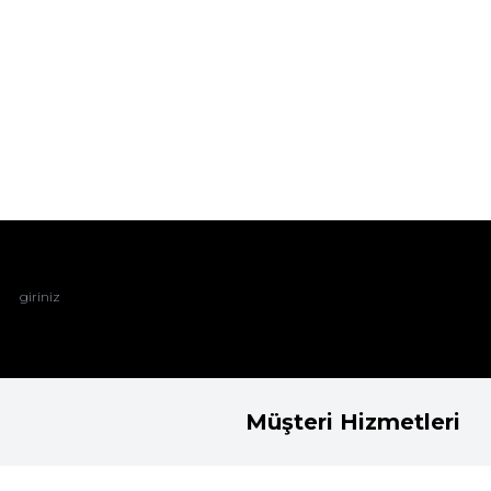
les. Mikro Dol. Sütyen Ten
%
24
TL
İndirim
Müşteri Hizmetleri