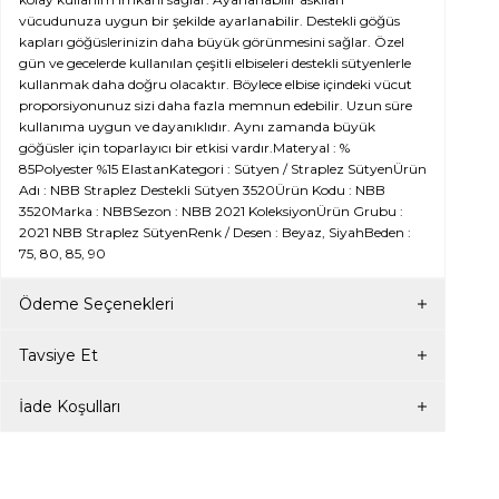
vücudunuza uygun bir şekilde ayarlanabilir. Destekli göğüs
kapları göğüslerinizin daha büyük görünmesini sağlar. Özel
gün ve gecelerde kullanılan çeşitli elbiseleri destekli sütyenlerle
kullanmak daha doğru olacaktır. Böylece elbise içindeki vücut
proporsiyonunuz sizi daha fazla memnun edebilir. Uzun süre
kullanıma uygun ve dayanıklıdır. Aynı zamanda büyük
göğüsler için toparlayıcı bir etkisi vardır.Materyal : %
85Polyester %15 ElastanKategori : Sütyen / Straplez SütyenÜrün
Adı : NBB Straplez Destekli Sütyen 3520Ürün Kodu : NBB
3520Marka : NBBSezon : NBB 2021 KoleksiyonÜrün Grubu :
2021 NBB Straplez SütyenRenk / Desen : Beyaz, SiyahBeden :
75, 80, 85, 90
Ödeme Seçenekleri
Tavsiye Et
İade Koşulları