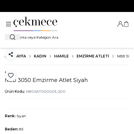
500 TL VE ÜZERİ TÜM ALIŞVERİŞLERDE
KARGO BEDAVA!
Giriş Ya
Sep
Ara
ANA SAYFA
KADIN
HAMILE
EMZIRME ATLETI
NBB 305
Paylaş
Nbb
Favoriye Ekle
Nbb 3050 Emzirme Atlet Siyah
Ürün Kodu:
NB0SAT000003_500
Renk:
Siyah
Beden:
85