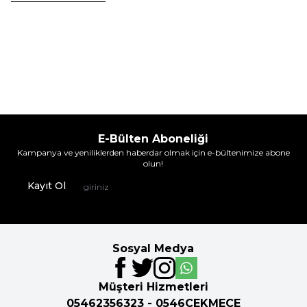
Nbb
Nbb
Nbb 2900 Kadın Kısa Jarse Jüpon
Nbb 2900 Kadın Kısa Jarse Jüpon
Kısa Beyaz
Kısa Siyah
238,95
TL
238,95
TL
%
16
%
16
199,95
TL
199,95
TL
İndirim
İndirim
E-Bülten Aboneliği
Kampanya ve yeniliklerden haberdar olmak için e-bültenimize abone
olun!
Kayıt Ol
Sosyal Medya
Müşteri Hizmetleri
05462356323 - 0546CEKMECE