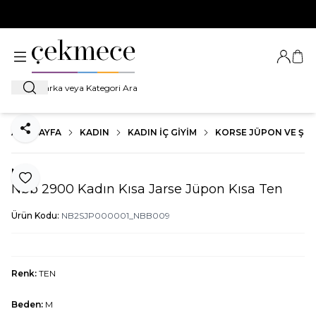
500 TL VE ÜZERİ TÜM ALIŞVERİŞLERDE
KARGO BEDAVA!
Giriş Ya
Sep
Ara
ANA SAYFA
KADIN
KADIN İÇ GIYIM
KORSE JÜPON VE ŞEK
Paylaş
Nbb
Favoriye Ekle
Nbb 2900 Kadın Kısa Jarse Jüpon Kısa Ten
Ürün Kodu:
NB2SJP000001_NBB009
Renk:
TEN
Beden:
M