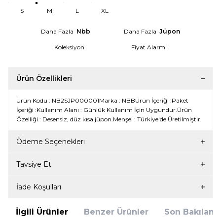
S
M
L
XL
Daha Fazla
Nbb
Daha Fazla
Jüpon
Koleksiyon
Fiyat Alarmı
Ürün Özellikleri
Ürün Kodu : NB2SJP000001Marka : NBBÜrün İçeriği :Paket
İçeriği :Kullanım Alanı : Günlük Kullanım İçin Uygundur.Ürün
Özelliği : Desensiz, düz kısa jüpon.Menşei : Türkiye'de Üretilmiştir.
Ödeme Seçenekleri
Tavsiye Et
İade Koşulları
İlgili Ürünler
Benzer Ürünler
Son Bakılanla