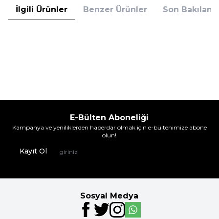
İlgili Ürünler
Benzer Ürünler
Son Bakılanla
Nbb
Nbb
Nbb 2006 Taktel Dikişsiz Külot
Nbb 2006 Taktel Dikişsiz Külot Ten
Siyah
254,95
TL
254,95
TL
%
22
%
22
199,95
TL
199,95
TL
İndirim
İndirim
E-Bülten Aboneliği
Kampanya ve yeniliklerden haberdar olmak için e-bültenimize abone
olun!
Kayıt Ol
Sosyal Medya