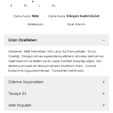
S
M
L
XL
Daha Fazla
Nbb
Daha Fazla
Dikişsiz Kadın Külot
Koleksiyon
Fiyat Alarmı
Ürün Özellikleri
Malzeme : %88 Mikrofiber, %10 Likra, %2 PamukAdet : 1Ürün
Özelliği : Dikişsiz olması sayesinde kıyafetlerin altından belli olmaz.
Sade tasarımı ve bedeni saran yapısı hareket kolaylığı sağlar. Son
derece yumuşak bir dokuya sahiptir.Kullanım Alanı : Günlük
Kullanıma UygundurMenşei : Türkiye'de Üretilmiştir.
Ödeme Seçenekleri
Tavsiye Et
İade Koşulları