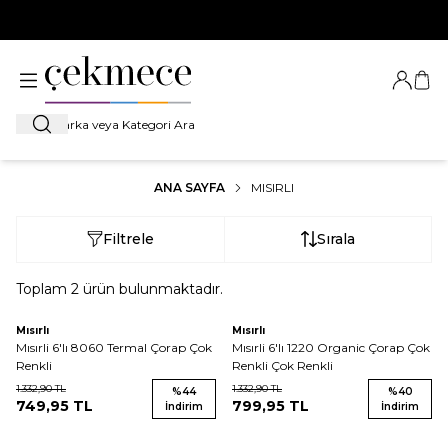
500 TL VE ÜZERİ TÜM ALIŞVERİŞLERDE
KARGO BEDAVA!
Giriş Ya
Sep
Ara
ANA SAYFA
MISIRLI
Filtrele
Sırala
Toplam
2
ürün bulunmaktadır.
Mısırlı
Mısırlı
Mısırli 6'lı 8060 Termal Çorap Çok
Mısırli 6'lı 1220 Organic Çorap Çok
Renkli
Renkli Çok Renkli
1.332,90
TL
1.332,90
TL
%
44
%
40
749,95
TL
799,95
TL
İndirim
İndirim