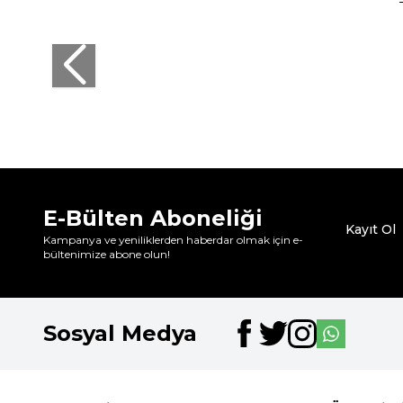
Kom
Kom Henry Askılı 2'li Basic Erkek Atlet Beyaz
1.599,99
TL
E-Bülten Aboneliği
Kayıt Ol
Kampanya ve yeniliklerden haberdar olmak için e-
bültenimize abone olun!
Sosyal Medya