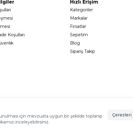
lgiler
Hızlı Erişim
ulları
Kategoriler
eşmesi
Markalar
şmesi
Fırsatlar
ade Koşulları
Sepetim
Güvenlik
Blog
Sipariş Takip
adıköy - İSTANBUL
info@cekmeceonline.com
05462356
Çerezleri 
de sunulması için mevzuata uygun bir şekilde toplanıp
tikamızı inceleyebilirsiniz.