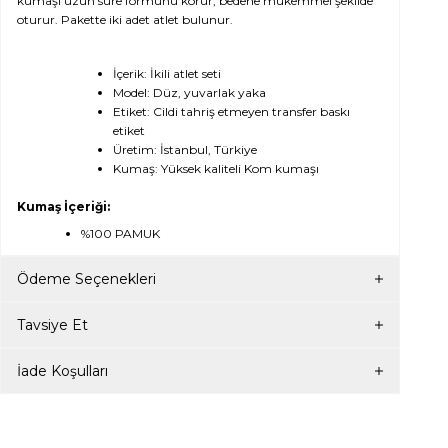
kumaşı uzun süre formunu korur, bedene mükemmel şekilde
oturur. Pakette iki adet atlet bulunur.
İçerik: İkili atlet seti
Model: Düz, yuvarlak yaka
Etiket: Cildi tahriş etmeyen transfer baskı
etiket
Üretim: İstanbul, Türkiye
Kumaş: Yüksek kaliteli Kom kumaşı
Kumaş İçeriği:
%100 PAMUK
Ödeme Seçenekleri
Tavsiye Et
İade Koşulları