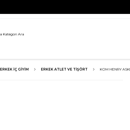
500 TL VE ÜZERİ TÜM ALIŞVERİŞLERDE
KARGO BEDAVA!
ERKEK İÇ GIYIM
ERKEK ATLET VE TIŞÖRT
KOM HENRY ASKIL