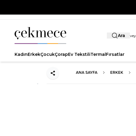
Ara
Kadın
Erkek
Çocuk
Çorap
Ev Tekstili
Termal
Fırsatlar
ANA SAYFA
ERKEK
Paylaş