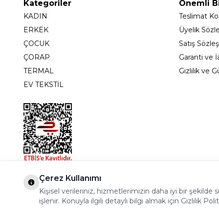
Kategoriler
Önemli Bi
KADIN
Teslimat Koş
ERKEK
Üyelik Sözl
ÇOCUK
Satış Sözle
ÇORAP
Garanti ve İ
TERMAL
Gizlilik ve 
EV TEKSTİL
Bostancı Mah. Dar yol Sok. Safir sitesi 5/1 B Blok K
Çerez Kullanımı
Kişisel verileriniz, hizmetlerimizin daha iyi bir şekil
işlenir. Konuyla ilgili detaylı bilgi almak için Gizlilik Poli