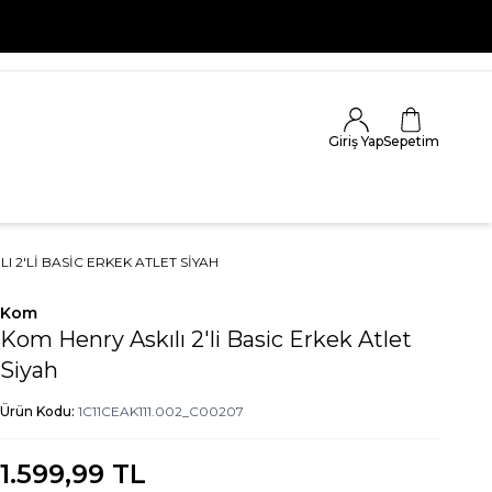
Giriş Yap
Sepetim
I 2'LI BASIC ERKEK ATLET SIYAH
Kom
Kom Henry Askılı 2'li Basic Erkek Atlet
Siyah
Ürün Kodu:
1C11CEAK111.002_C00207
1.599,99
TL