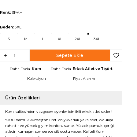
Renk:
SIYAH
Beden:
3XL
S
M
L
XL
2XL
3XL
Sepete Ekle
Favoriye Ek
Daha Fazla
Kom
Daha Fazla
Erkek Atlet ve Tişört
Koleksiyon
Fiyat Alarmı
Ürün Özellikleri
Kom kalitesinden vazgeçemeyenler için ikili erkek atlet setleri!
%100 pamuk kumaştan üretilen yuvarlak yaka atlet, oldukça
rahattır ve yüksek giyim konforu sunar. Yüksek pamuk içeriği,
atletin kumaşını son derece cilt dostu yapar. Kaliteli Kom