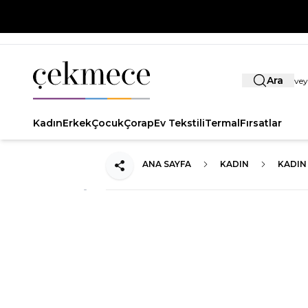
Ara
Kadın
Erkek
Çocuk
Çorap
Ev Tekstili
Termal
Fırsatlar
ANA SAYFA
KADIN
KADIN 
Paylaş