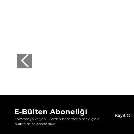
Tükendi
Tükendi
Kom
Kom
Kom Carnel Transparan Toparlayıcı Sütyen Ten
Kom Carnel
1.499,99
TL
1.499,9
E-Bülten Aboneliği
Kayıt Ol
Kampanya ve yeniliklerden haberdar olmak için e-
bültenimize abone olun!