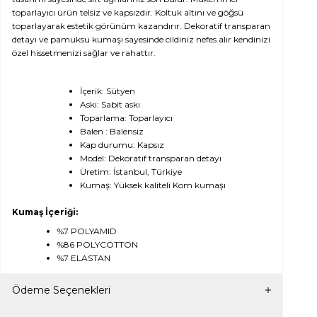
toparlayıcı ürün telsiz ve kapsızdır. Koltuk altını ve göğsü
toparlayarak estetik görünüm kazandırır. Dekoratif transparan
detayı ve pamuksu kumaşı sayesinde cildiniz nefes alır kendinizi
özel hissetmenizi sağlar ve rahattır.
İçerik: Sütyen
Askı: Sabit askı
Toparlama: Toparlayıcı
Balen : Balensiz
Kap durumu: Kapsız
Model: Dekoratif transparan detayı
Üretim: İstanbul, Türkiye
Kumaş: Yüksek kaliteli Kom kumaşı
Kumaş İçeriği:
%7 POLYAMID
%86 POLYCOTTON
%7 ELASTAN
Ödeme Seçenekleri