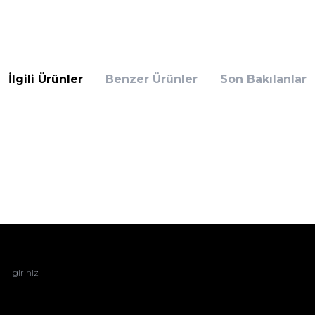
İlgili Ürünler
Benzer Ürünler
Son Bakılanlar
 Transparan Toparlayıcı Sütyen Siyah
9
TL