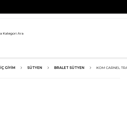
500 TL VE ÜZERİ TÜM ALIŞVERİŞLERDE
KARGO BEDAVA!
İÇ GIYIM
SÜTYEN
BRALET SÜTYEN
KOM CARNEL TRA