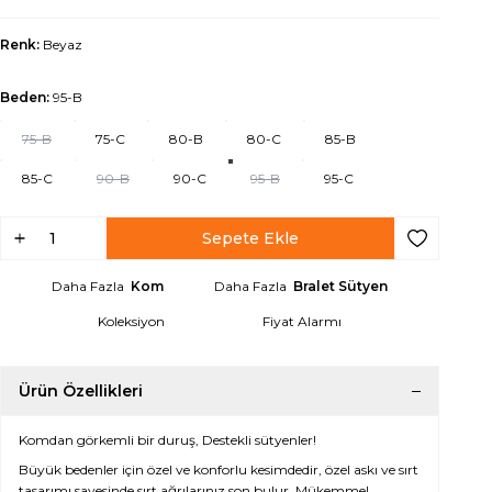
Renk:
Beyaz
Beden:
95-B
75-B
75-C
80-B
80-C
85-B
85-C
90-B
90-C
95-B
95-C
Sepete Ekle
Favoriye Ek
Daha Fazla
Kom
Daha Fazla
Bralet Sütyen
Koleksiyon
Fiyat Alarmı
Ürün Özellikleri
Komdan görkemli bir duruş, Destekli sütyenler!
Büyük bedenler için özel ve konforlu kesimdedir, özel askı ve sırt
tasarımı sayesinde sırt ağrılarınız son bulur. Mükemmel