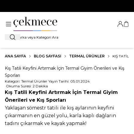
500 TL VE ÜZERİ TÜM ALIŞVERİŞLERDE
KARGO BEDAVA!
Giriş Ya
Sep
Ara
ANA SAYFA
BLOG SAYFASI
TERMAL ÜRÜNLER
KIŞ TATILI
Kış Tatili Keyfini Artırmak İçin Termal Giyim Önerileri ve Kış
Sporları
Kategori:
Termal Ürünler
•
Yayın Tarihi:
05.01.2024
•
Okuma Süresi:
2 Dakika
Kış Tatili Keyfini Artırmak İçin Termal Giyim
Önerileri ve Kış Sporları
Yaklaşan sömestr tatili ile kış aylarının keyfini
çıkarmanın en güzel yolu, karla kaplı dağların
tadını çıkarmak ve kayak yapmak!