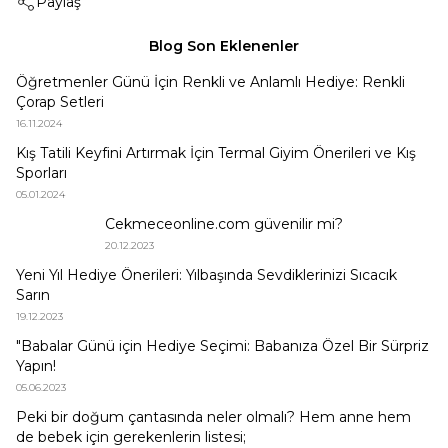
Paylaş
Blog Son Eklenenler
Öğretmenler Günü İçin Renkli ve Anlamlı Hediye: Renkli
Çorap Setleri
16.11.2024
Kış Tatili Keyfini Artırmak İçin Termal Giyim Önerileri ve Kış
Sporları
05.01.2024
Cekmeceonline.com güvenilir mi?
20.12.2023
Yeni Yıl Hediye Önerileri: Yılbaşında Sevdiklerinizi Sıcacık
Sarın
19.12.2023
"Babalar Günü için Hediye Seçimi: Babanıza Özel Bir Sürpriz
Yapın!
05.06.2023
Peki bir doğum çantasında neler olmalı? Hem anne hem
de bebek için gerekenlerin listesi;