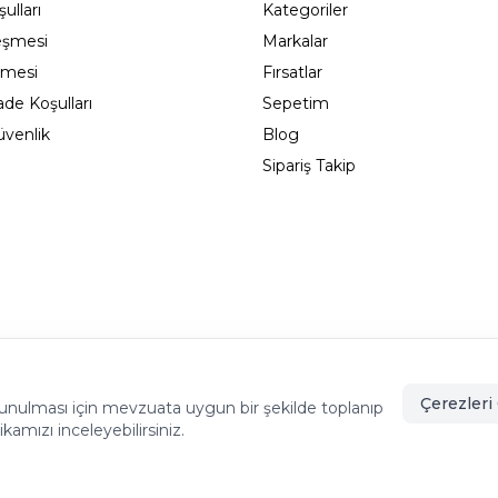
ulları
Kategoriler
eşmesi
Markalar
şmesi
Fırsatlar
ade Koşulları
Sepetim
Güvenlik
Blog
Sipariş Takip
adıköy - İSTANBUL
info@cekmeceonline.com
05462356
Çerezleri 
de sunulması için mevzuata uygun bir şekilde toplanıp
tikamızı inceleyebilirsiniz.