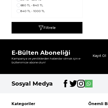
680 TL - 840 TL
840 TL - 1000 TL
Filtrele
E-Bülten Aboneliği
Kayıt Ol
Kampanya ve yeniliklerden haberdar olmak için e-
bültenimize abone olun!
Sosyal Medya
Kategoriler
Önemli Bi