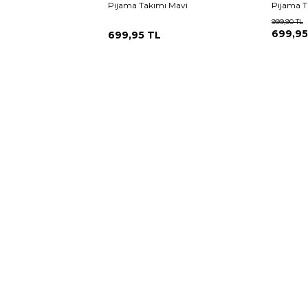
Pijama Takımı Mavi
Pijama 
999,90
TL
699,95
699,95
TL