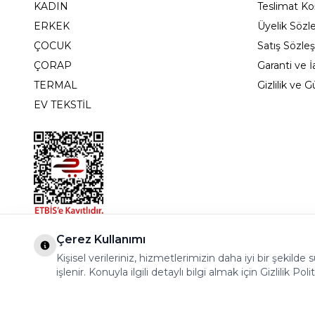
KADIN
Teslimat Koş
ERKEK
Üyelik Sözl
ÇOCUK
Satış Sözle
ÇORAP
Garanti ve İ
TERMAL
Gizlilik ve 
EV TEKSTİL
Bostancı Mah. Dar yol Sok. Safir sitesi 5/1 B Blok K
Çerez Kullanımı
Kişisel verileriniz, hizmetlerimizin daha iyi bir şekil
işlenir. Konuyla ilgili detaylı bilgi almak için Gizlilik Poli