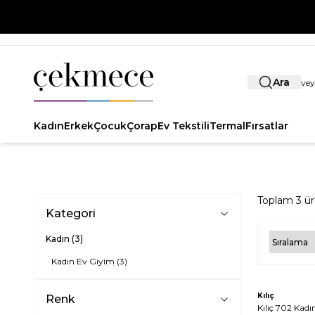
Ara
Kadın
Erkek
Çocuk
Çorap
Ev Tekstili
Termal
Fırsatlar
Toplam
3
ür
Kategori
Kadın
(3)
Kadın Ev Giyim
(3)
Tükendi
Kılıç
Renk
Kılıç 702 Kadı