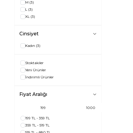
M
(3)
L
(3)
XL
(3)
Cinsiyet
Kadın
(3)
Stoktakiler
Yeni Ürünler
İndirimli Ürünler
Fiyat Aralığı
199 TL - 359 TL
359 TL - 519 TL
519 TL - 680 TL