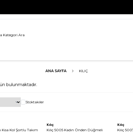
500 TL VE ÜZERİ TÜM ALIŞVERİŞLERDE
KARGO BEDAVA!
ANA SAYFA
KILIÇ
ün bulunmaktadır.
Stoktakiler
Tükendi
Tükendi
Kılıç
Kılıç
n Kısa Kol Şortlu Takım
Kılıç 5005 Kadın Önden Düğmeli
Kılıç 50