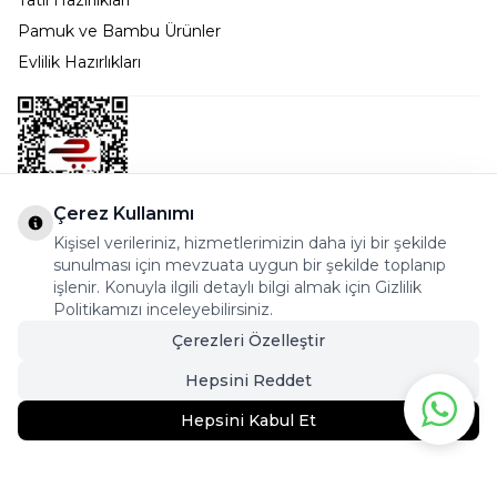
Tatil Hazırlıkları
Pamuk ve Bambu Ürünler
Evlilik Hazırlıkları
Çerez Kullanımı
Kişisel verileriniz, hizmetlerimizin daha iyi bir şekilde
Bostancı Mah. Dar yol Sok. Safir sitesi 5/1 B Blok
sunulması için mevzuata uygun bir şekilde toplanıp
Kadıköy - İSTANBUL
işlenir. Konuyla ilgili detaylı bilgi almak için Gizlilik
Politikamızı inceleyebilirsiniz.
info@cekmeceonline.com
Çerezleri Özelleştir
05462356323 - 0546CEKMECE
Hepsini Reddet
Hepsini Kabul Et
292,95
TL
Sepete Ekle