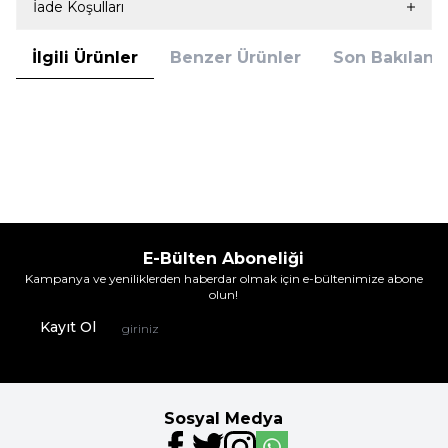
İade Koşulları
İlgili Ürünler
Benzer Ürünler
Son Bakılanla
İmer
İmer
İmer 9251 Body Beyaz
İmer 9251 Body Siyah
292,95
TL
292,95
TL
E-Bülten Aboneliği
Kampanya ve yeniliklerden haberdar olmak için e-bültenimize abone
olun!
Kayıt Ol
Sosyal Medya