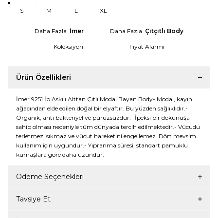
S
M
L
XL
Daha Fazla
İmer
Daha Fazla
Çıtçıtlı Body
Koleksiyon
Fiyat Alarmı
Ürün Özellikleri
İmer 9251 İp Askılı Alttan Çıtlı Modal Bayan Body- Modal, kayın
ağacından elde edilen doğal bir elyaftır. Bu yüzden sağlıklıdır.-
Organik, anti bakteriyel ve pürüzsüzdür.- İpeksi bir dokunuşa
sahip olması nedeniyle tüm dünyada tercih edilmektedir.- Vücudu
terletmez, sıkmaz ve vücut hareketini engellemez. Dört mevsim
kullanım için uygundur.- Yıpranma süresi, standart pamuklu
kumaşlara göre daha uzundur.
Ödeme Seçenekleri
Tavsiye Et