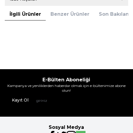
İlgili Ürünler
Benzer Ürünler
Son Bakılanla
İmer
İmer
İmer 2245 Modal Pamuk Kaplı
İmer 2245 Modal Pamuk Kaplı
Emzirme Sütyeni Siyah
Emzirme Sütyeni Ten
386,90
TL
386,90
TL
%
7
%
7
357,95
TL
357,95
TL
İndirim
İndirim
E-Bülten Aboneliği
Kampanya ve yeniliklerden haberdar olmak için e-bültenimize abone
olun!
Kayıt Ol
Sosyal Medya