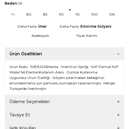
Beden:
95
75
80
85
90
95
100
105
Daha Fazla
İmer
Daha Fazla
Emzirme Sütyeni
Koleksiyon
Fiyat Alarmı
Ürün Özellikleri
Ürün Kodu : İMER2245Marka : İmerÜrün İçeriği : %47 Pamuk %47
Modal %6 ElantanKullanım Alanı : Günlük Kullanıma
Uygundur.Ürün Özelliği : Sütyeni çıkarmadan bebeğinizi
emzirebilmeniz için pamuklu kumaştan tasarlanmıştır. Menşei :
Türkiye'de Üretilmiştir.
Ödeme Seçenekleri
Tavsiye Et
İade Koşulları