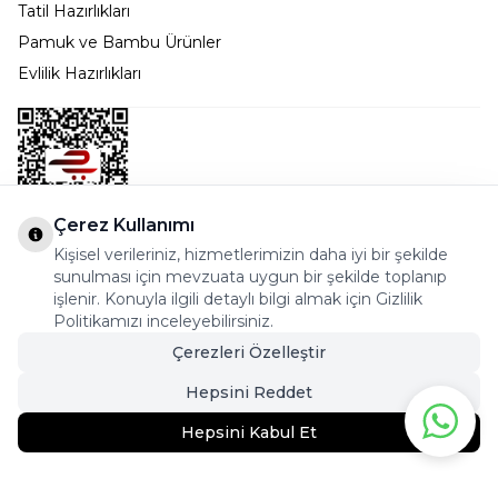
Tatil Hazırlıkları
Pamuk ve Bambu Ürünler
Evlilik Hazırlıkları
Çerez Kullanımı
Kişisel verileriniz, hizmetlerimizin daha iyi bir şekilde
Bostancı Mah. Dar yol Sok. Safir sitesi 5/1 B Blok
sunulması için mevzuata uygun bir şekilde toplanıp
Kadıköy - İSTANBUL
işlenir. Konuyla ilgili detaylı bilgi almak için Gizlilik
Politikamızı inceleyebilirsiniz.
info@cekmeceonline.com
Çerezleri Özelleştir
05462356323 - 0546CEKMECE
Hepsini Reddet
Hepsini Kabul Et
386,90
TL
357,95
TL
Sepete Ekle