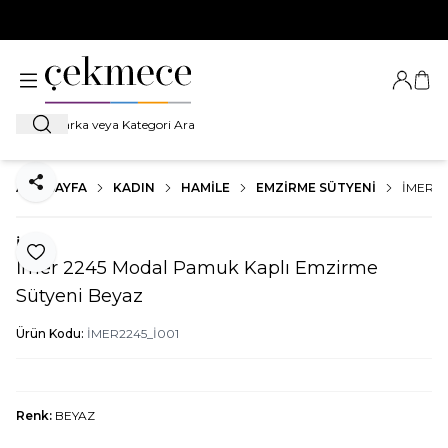
500 TL VE ÜZERİ TÜM ALIŞVERİŞLERDE
KARGO BEDAVA!
Giriş Ya
Sep
Ara
ANA SAYFA
KADIN
HAMILE
EMZIRME SÜTYENI
İMER 2
Paylaş
İmer
Favoriye Ekle
İmer 2245 Modal Pamuk Kaplı Emzirme
Sütyeni Beyaz
Ürün Kodu:
İMER2245_İ001
Renk:
BEYAZ