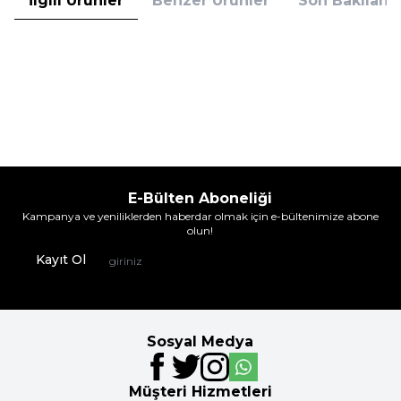
İlgili Ürünler
Benzer Ürünler
Son Bakılanla
ükendi
İmer
İmer 1263 Atlet Beyaz
346,90
TL
%
4
331,95
TL
İndirim
E-Bülten Aboneliği
Kampanya ve yeniliklerden haberdar olmak için e-bültenimize abone
olun!
Kayıt Ol
Sosyal Medya
Müşteri Hizmetleri