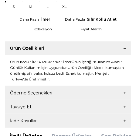
S
M
L
XL
Daha Fazla
İmer
Daha Fazla
Sıfır Kollu Atlet
Koleksiyon
Fiyat Alarmı
Ürün Özellikleri
Ürün Kodu : İMER1263Marka : İmerÜrün İçeriği :Kullanım Alanı :
Günlük Kullanım İçin Uygundur.Ürün Özelliği : Modal kumaştan
üretilmiş sıfır yaka, kolsuz badi. Esnek kumaştır. Menşei :
Türkiye'de Üretilmiştir.
Ödeme Seçenekleri
Tavsiye Et
İade Koşulları