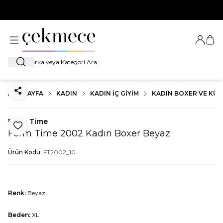
500 TL VE ÜZERİ TÜM ALIŞVERİŞLERDE
KARGO BEDAVA!
Giriş Ya
Sep
Ara
ANA SAYFA
KADIN
KADIN İÇ GIYIM
KADIN BOXER VE KÜ
Paylaş
Form Time
Favoriye Ekle
Form Time 2002 Kadın Boxer Beyaz
Ürün Kodu:
FT2002_10
Renk:
Beyaz
Beden:
XL