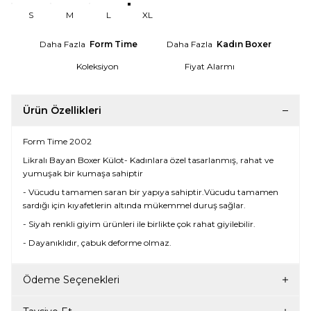
S
M
L
XL
Daha Fazla
Form Time
Daha Fazla
Kadın Boxer
Koleksiyon
Fiyat Alarmı
Ürün Özellikleri
Form Time 2002
Likralı Bayan Boxer Külot- Kadınlara özel tasarlanmış, rahat ve
yumuşak bir kumaşa sahiptir
- Vücudu tamamen saran bir yapıya sahiptir.Vücudu tamamen
sardığı için kıyafetlerin altında mükemmel duruş sağlar.
- Siyah renkli giyim ürünleri ile birlikte çok rahat giyilebilir.
- Dayanıklıdır, çabuk deforme olmaz.
Ödeme Seçenekleri