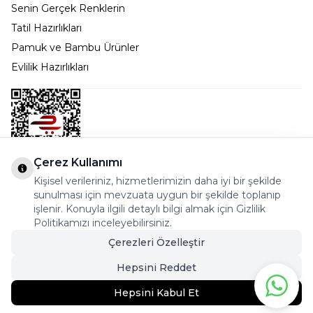
Senin Gerçek Renklerin
Tatil Hazırlıkları
Pamuk ve Bambu Ürünler
Evlilik Hazırlıkları
Çerez Kullanımı
Kişisel verileriniz, hizmetlerimizin daha iyi bir şekilde
Bostancı Mah. Dar yol Sok. Safir sitesi 5/1 B Blok
sunulması için mevzuata uygun bir şekilde toplanıp
Kadıköy - İSTANBUL
işlenir. Konuyla ilgili detaylı bilgi almak için Gizlilik
Politikamızı inceleyebilirsiniz.
info@cekmeceonline.com
Çerezleri Özelleştir
05462356323 - 0546CEKMECE
Hepsini Reddet
Hepsini Kabul Et
199,95
TL
Sepete Ekle