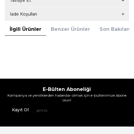
Tavsiye Et
İade Koşulları
İlgili Ürünler
Benzer Ürünler
Son Bakılanla
Tükendi
Form Time
Form Time
Form Time 2002 Kadın Boxer Siyah
Form Time 2002 Kadın Boxer Ten
199,95
TL
199,95
TL
E-Bülten Aboneliği
Kampanya ve yeniliklerden haberdar olmak için e-bültenimize abone
olun!
Kayıt Ol