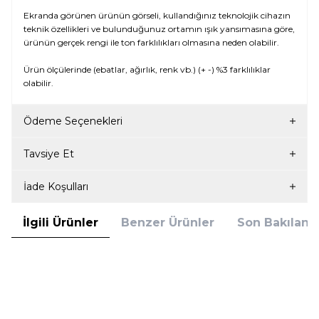
Ekranda görünen ürünün görseli, kullandığınız teknolojik cihazın
teknik özellikleri ve bulunduğunuz ortamın ışık yansımasına göre,
ürünün gerçek rengi ile ton farklılıkları olmasına neden olabilir.
Ürün ölçülerinde (ebatlar, ağırlık, renk vb.) (+ -) %3 farklılıklar
olabilir.
Ödeme Seçenekleri
Tavsiye Et
İade Koşulları
İlgili Ürünler
Benzer Ürünler
Son Bakılanla
Form Time
Form Time
Form Time 1008 Yüksel Bel Slip
Form Time 1008 Yüksel Bel Slip
Korse Siyah
Korse Ten
259,95
TL
259,95
TL