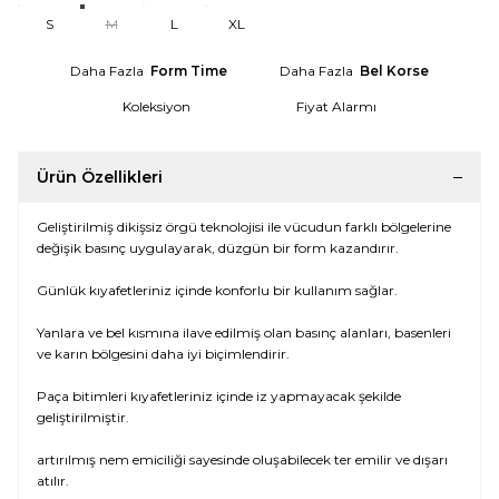
S
M
L
XL
Daha Fazla
Form Time
Daha Fazla
Bel Korse
Koleksiyon
Fiyat Alarmı
Ürün Özellikleri
Geliştirilmiş dikişsiz örgü teknolojisi ile vücudun farklı bölgelerine
değişik basınç uygulayarak, düzgün bir form kazandırır.
Günlük kıyafetleriniz içinde konforlu bir kullanım sağlar.
Yanlara ve bel kısmına ilave edilmiş olan basınç alanları, basenleri
ve karın bölgesini daha iyi biçimlendirir.
Paça bitimleri kıyafetleriniz içinde iz yapmayacak şekilde
geliştirilmiştir.
artırılmış nem emiciliği sayesinde oluşabilecek ter emilir ve dışarı
atılır.