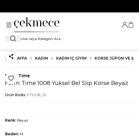
500 TL VE ÜZERİ TÜM ALIŞVERİŞLERDE
KARGO BEDAVA!
Giriş Ya
Sep
Ara
ANA SAYFA
KADIN
KADIN İÇ GIYIM
KORSE JÜPON VE ŞEK
Paylaş
Form Time
Favoriye Ekle
Form Time 1008 Yüksel Bel Slip Korse Beyaz
Ürün Kodu:
FT1008_10
Renk:
Beyaz
Beden:
M