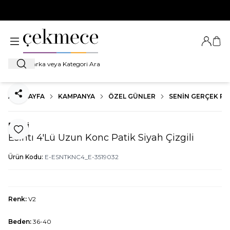
500 TL VE ÜZERİ TÜM ALIŞVERİŞLERDE
KARGO BEDAVA!
Giriş Ya
Sep
Ara
ANA SAYFA
KAMPANYA
ÖZEL GÜNLER
SENIN GERÇEK RE
Paylaş
Esinti
Favoriye Ekle
Esıntı 4'Lü Uzun Konc Patik Siyah Çizgili
Ürün Kodu:
E-ESNTKNC4_E-3519032
Renk:
V2
Beden:
36-40