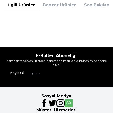
İlgili Ürünler
Benzer Ürünler
Son Bakılanla
Esinti
Esinti
Esıntı 4'lü Uzun Konc Patik Çok
Esıntı 4'Lü Uzun Konc Patik Beyaz
Renkli
Çizgili
199,95
TL
199,95
TL
E-Bülten Aboneliği
Kampanya ve yeniliklerden haberdar olmak için e-bültenimize abone
olun!
Kayıt Ol
Sosyal Medya
Müşteri Hizmetleri